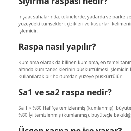
Sıyırma raspası nedir?
İnşaat sahalarında, teknelerde, yatlarda ve parke ze
yüzeydeki tümsekleri, çizikleri ve kusurları kelime
işlemidir.
Raspa nasıl yapılır?
Kumlama olarak da bilinen kumlama, en temel tanımı
altında kum taneciklerinin püskürtülmesi işlemidir. K
kullanılarak bir hortumdan yüzeye püskürtülür.
Sa1 ve sa2 raspa nedir?
Sa 1 < %80 Hafifçe temizlenmiş (kumlanmış), büyüteçl
%80 İyi temizlenmiş (kumlanmış), büyüteçle bakıldığı
Üçgen raspa ne işe yarar?