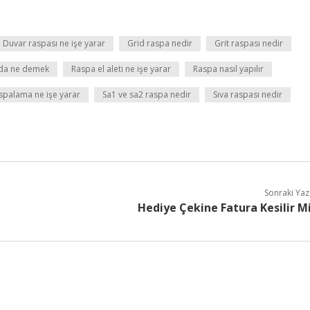
Duvar raspası ne işe yarar
Grid raspa nedir
Grit raspası nedir
da ne demek
Raspa el aleti ne işe yarar
Raspa nasıl yapılır
spalama ne işe yarar
Sa1 ve sa2 raspa nedir
Sıva raspası nedir
Sonraki Yaz
Hediye Çekine Fatura Kesilir M