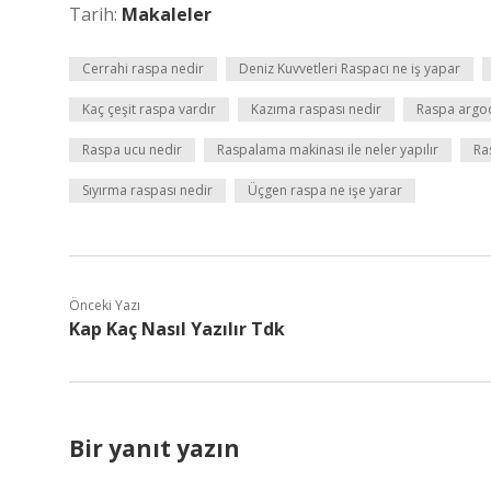
Tarih:
Makaleler
Cerrahi raspa nedir
Deniz Kuvvetleri Raspacı ne iş yapar
Kaç çeşit raspa vardır
Kazıma raspası nedir
Raspa argo
Raspa ucu nedir
Raspalama makinası ile neler yapılır
Ra
Sıyırma raspası nedir
Üçgen raspa ne işe yarar
Önceki Yazı
Kap Kaç Nasıl Yazılır Tdk
Bir yanıt yazın