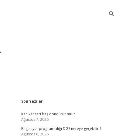
Sidebar
Son Yazılar
ilbet yeni giriş
ilbet
grandope
Kan kanseri baş döndürür mü ?
Ağustos 7, 2026
Bilgisayar programcılığı DGS nereye geçebilir ?
Ağustos 6, 2026