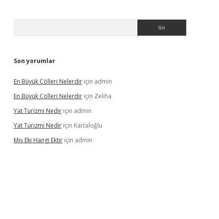
Arama
Son yorumlar
En Büyük Çölleri Nelerdir
için
admin
En Büyük Çölleri Nelerdir
için
Zeliha
Yat Turizmi Nedir
için
admin
Yat Turizmi Nedir
için
Kartaloğlu
Miş Eki Hangi Ektir
için
admin
perabet
betexper