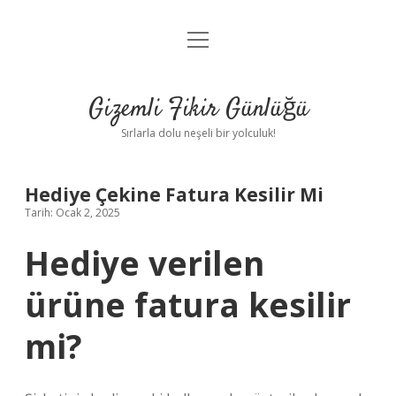
menüyü
Anasayfa
aç
Gizlilik Politikası
Gizemli Fikir Günlüğü
Yasal Uyarı
Sırlarla dolu neşeli bir yolculuk!
Hakkımızda
Hediye Çekine Fatura Kesilir Mi
Tarih: Ocak 2, 2025
Hediye verilen
ürüne fatura kesilir
mi?