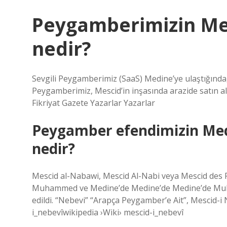
Peygamberimizin Medi
nedir?
Sevgili Peygamberimiz (SaaS) Medine’ye ulaştığında, i
Peygamberimiz, Mescid’in inşasında arazide satın alınan
Fikriyat Gazete Yazarlar Yazarlar
Peygamber efendimizin Medi
nedir?
Mescid al-Nabawi, Mescid Al-Nabi veya Mescid des Preshet (Arapça: لمسجد النبوي
Muhammed ve Medine’de Medine’de Medine’de Muha
edildi. “Nebevi” “Arapça Peygamber’e Ait”, Mescid-i
i_nebevîwikipedia ›Wiki› mescid-i_nebevî