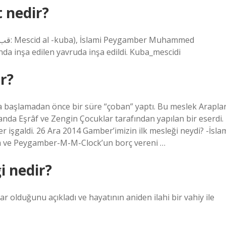
t nedir?
nda inşa edilen yavruda inşa edildi. Kuba_mescidi
r?
 başlamadan önce bir süre “çoban” yaptı. Bu meslek Arapla
anda Eşrâf ve Zengin Çocuklar tarafından yapılan bir eserdi.
işgaldi. 26 Ara 2014 Gamber’imizin ilk mesleği neydi? -İsla
m ve Peygamber-M-M-Clock’un borç vereni …
i nedir?
 olduğunu açıkladı ve hayatının aniden ilahi bir vahiy ile