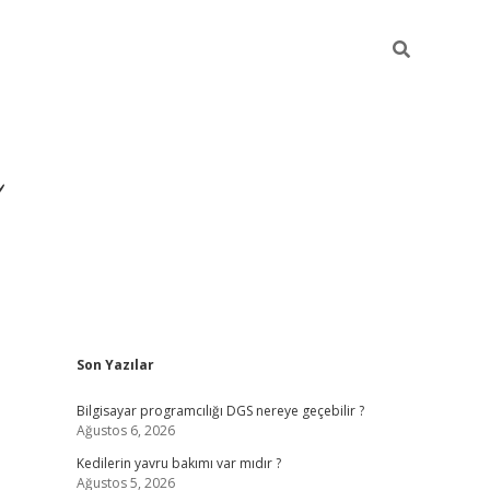
Sidebar
Son Yazılar
ilbet yeni giriş
ilbet
grand
Bilgisayar programcılığı DGS nereye geçebilir ?
Ağustos 6, 2026
Kedilerin yavru bakımı var mıdır ?
Ağustos 5, 2026