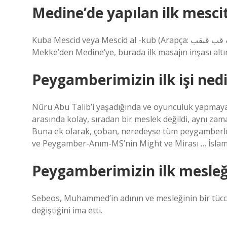
Medine’de yapılan ilk mesci
Kuba Mescid veya Mescid al -kub (Arapça: قب قب قبقب: Mescid al -kuba), İslami Peygamber Muhammed
Mekke’den Medine’ye, burada ilk masajın inşası altı
Peygamberimizin ilk işi nedi
Nûru Abu Talib’i yaşadığında ve oyunculuk yapmaya
arasında kolay, sıradan bir meslek değildi, aynı zam
Buna ek olarak, çoban, neredeyse tüm peygamberler 
ve Peygamber-Anım-MS’nin Might ve Mirası … İsla
Peygamberimizin ilk mesleğ
Sebeos, Muhammed’in adının ve mesleğinin bir tüccar
değiştiğini ima etti.