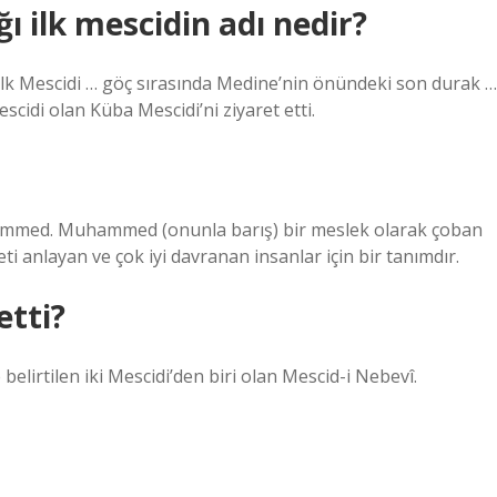
 ilk mescidin adı nedir?
ilk Mescidi … göç sırasında Medine’nin önündeki son durak …
scidi olan Küba Mescidi’ni ziyaret etti.
med. Muhammed (onunla barış) bir meslek olarak çoban
eti anlayan ve çok iyi davranan insanlar için bir tanımdır.
etti?
belirtilen iki Mescidi’den biri olan Mescid-i Nebevî.