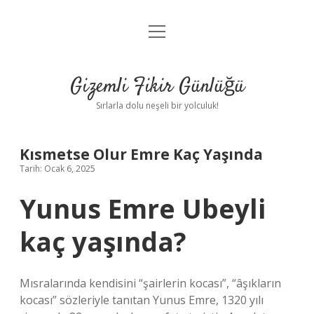
menüyü
Anasayfa
aç
Gizlilik Politikası
Gizemli Fikir Günlüğü
Yasal Uyarı
Sırlarla dolu neşeli bir yolculuk!
Hakkımızda
Kısmetse Olur Emre Kaç Yaşında
Tarih: Ocak 6, 2025
Yunus Emre Ubeyli
kaç yaşında?
Mısralarında kendisini “şairlerin kocası”, “âşıkların
kocası” sözleriyle tanıtan Yunus Emre, 1320 yılı