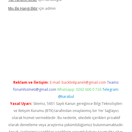
Miş Eki Hangi Ektir
için
admin
andoperabet
betexper
Reklam ve İletişim:
E-mail:
backlinkpaneli@gmail.com
Teams:
forumhizmeti@gmail.com
Whatsapp: 0262 606 0 726
Telegram:
@karabul
Yasal Uyarı:
Sitemiz, 5651 Sayılı Kanun gereğince Bilgi Teknolojileri
ve İletişim Kurumu (BTK) tarafından onaylanmış bir Yer Sağlayıcı
olarak hizmet vermektedir. Bu nedenle, sitedeki içerikleri proaktif
olarak denetleme veya araştırma yükümlülüğümüz bulunmamaktadır.
Ancak, üyelerimiz yazdıkları içeriklerin sorumluluğunu taşımakta olup,