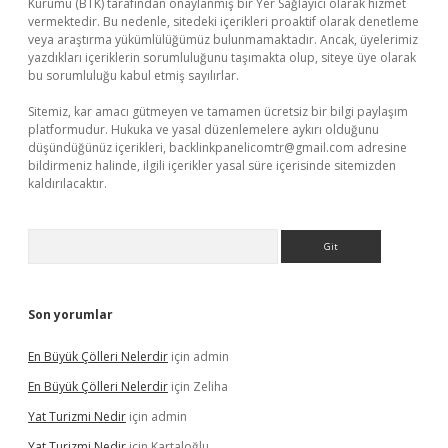
Kurumu (BTK) tarafından onaylanmış bir Yer Sağlayıcı olarak hizmet
vermektedir. Bu nedenle, sitedeki içerikleri proaktif olarak denetleme
veya araştırma yükümlülüğümüz bulunmamaktadır. Ancak, üyelerimiz
yazdıkları içeriklerin sorumluluğunu taşımakta olup, siteye üye olarak
bu sorumluluğu kabul etmiş sayılırlar.
Sitemiz, kar amacı gütmeyen ve tamamen ücretsiz bir bilgi paylaşım
platformudur. Hukuka ve yasal düzenlemelere aykırı olduğunu
düşündüğünüz içerikleri,
backlinkpanelicomtr@gmail.com
adresine
bildirmeniz halinde, ilgili içerikler yasal süre içerisinde sitemizden
kaldırılacaktır.
Arama
Son yorumlar
En Büyük Çölleri Nelerdir
için
admin
En Büyük Çölleri Nelerdir
için
Zeliha
Yat Turizmi Nedir
için
admin
Yat Turizmi Nedir
için
Kartaloğlu