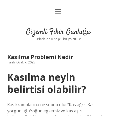
menüyü
Anasayfa
aç
Gizlilik Politikası
Gizemli Fikir Günlüğü
Yasal Uyarı
Sırlarla dolu neşeli bir yolculuk!
Hakkımızda
Kasılma Problemi Nedir
Tarih: Ocak 7, 2025
Kasılma neyin
belirtisi olabilir?
Kas kramplarına ne sebep olur?Kas ağrısıKas
yorgunluğuYoğun egzersiz ve kas aşırı