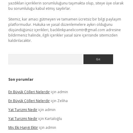
yazdıkları içeriklerin sorumluluğunu taşımakta olup, siteye üye olarak
bu sorumluluğu kabul etmiş sayılırlar.
Sitemiz, kar amacı gütmeyen ve tamamen ücretsiz bir bilgi paylaşım
platformudur. Hukuka ve yasal düzenlemelere aykırı olduğunu
düşündüğünüz içerikleri,
backlinkpanelicomtr@gmail.com
adresine
bildirmeniz halinde, ilgili içerikler yasal süre içerisinde sitemizden
kaldırılacaktır.
Arama
Son yorumlar
En Büyük Çölleri Nelerdir
için
admin
En Büyük Çölleri Nelerdir
için
Zeliha
Yat Turizmi Nedir
için
admin
Yat Turizmi Nedir
için
Kartaloğlu
Miş Eki Hangi Ektir
için
admin