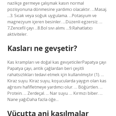
nazikçe germeye çalışmak kasın normal
pozisyonuna dönmesine yardımcı olacaktır. …Masaj.
…3. Sıcak veya soğuk uygulama. …Potasyum ve
magnezyum içeren besinler. …Düzenli egzersiz. …
7.Zencefil çayı …8.Bol sıvı alımı. …9.Rahatlatıcı
aktiviteler.
Kasları ne gevşetir?
Kas krampları ve doğal kas gevşeticilerPapatya çayı
Papatya çayı, antik çağlardan beri çeşitli
rahatsızlıkları tedavi etmek için kullanılmıştır (1). …
Kiraz suyu. Kiraz suyu, koşucularda yaygın olan kas
ağrısını hafifletmeye yardımcı olur. … Böğürtlen. …
Protein. … Zerdeçal. … Nar suyu. … Kırmızı biber. …
Nane yağıDaha fazla öğe…
Vücutta ani kasılmalar