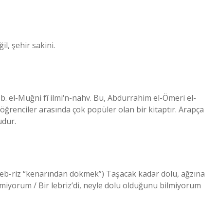
ğil, şehir sakini.
. el-Muğni fî ilmi‘n-nahv. Bu, Abdurrahim el-Ömeri el-
öğrenciler arasında çok popüler olan bir kitaptır. Arapça
udur.
e leb-riz “kenarından dökmek”) Taşacak kadar dolu, ağzına
iyorum / Bir lebriz’di, neyle dolu olduğunu bilmiyorum