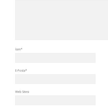
İsim*
E-Posta*
Web Sitesi