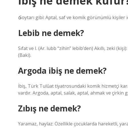
İbiş ne demek küfür
ѻ Soytarı gibi: Aptal, saf ve komik görünümlü kişiler iç
Lebib ne demek?
Sıfat ve I. (Ar. lubb “zihin” lebіb’den) Akıllı, zeki (kiş
(Baki).
Argoda ibiş ne demek?
İbiş, Türk Tulûat tiyatrosundaki komik hizmetçi kara
vardır. Argoda, aptal, salak, aptal, ahmak ve çirkin gi
Zıbış ne demek?
Yaramaz, haylaz: Özellikle çocuklarda hareketli, yar