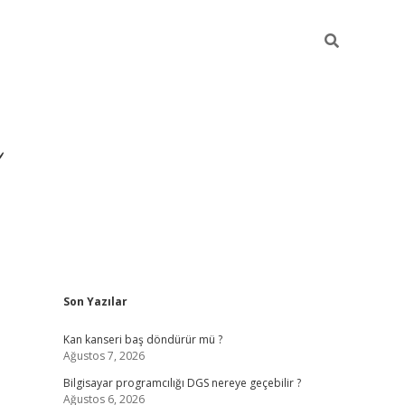
Sidebar
Son Yazılar
ilbet yeni giriş
ilbet
grandope
Kan kanseri baş döndürür mü ?
Ağustos 7, 2026
Bilgisayar programcılığı DGS nereye geçebilir ?
Ağustos 6, 2026