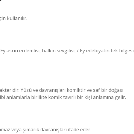
?
in kullanılır.
i): Ey asrın erdemlisi, halkın sevgilisi, / Ey edebiyatın tek bilgesi
kteridir. Yüzü ve davranışları komiktir ve saf bir doğası
bi anlamlarla birlikte komik tavırlı bir kişi anlamına gelir.
amaz veya şımarık davranışları ifade eder.