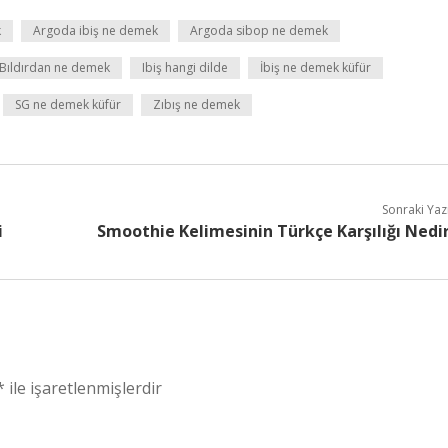
k
Argoda ibiş ne demek
Argoda sibop ne demek
Bıldırdan ne demek
Ibiş hangi dilde
İbiş ne demek küfür
SG ne demek küfür
Zıbış ne demek
Sonraki Yaz
i
Smoothie Kelimesinin Türkçe Karşılığı Nedi
*
ile işaretlenmişlerdir