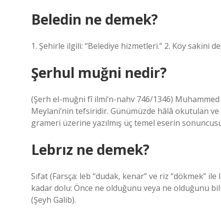
Beledin ne demek?
1. Şehirle ilgili: “Belediye hizmetleri.” 2. Köy sakini de
Şerhul muğni nedir?
(Şerh el-muğni fî ilmi‘n-nahv 746/1346) Muhammed b
Meylani’nin tefsiridir. Günümüzde hâlâ okutulan ve 
grameri üzerine yazılmış üç temel eserin sonuncus
Lebrız ne demek?
Sıfat (Farsça: leb “dudak, kenar” ve riz “dökmek” il
kadar dolu: Önce ne olduğunu veya ne olduğunu bilm
(Şeyh Galib).