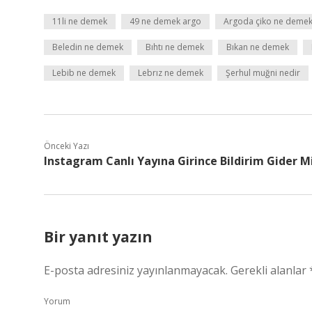
11li ne demek
49 ne demek argo
Argoda çiko ne deme
Beledin ne demek
Bıhtı ne demek
Bıkan ne demek
Lebib ne demek
Lebrız ne demek
Şerhul muğni nedir
Önceki Yazı
Instagram Canlı Yayına Girince Bildirim Gider M
Bir yanıt yazın
E-posta adresiniz yayınlanmayacak.
Gerekli alanlar
Yorum