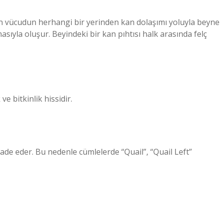
ın vücudun herhangi bir yerinden kan dolaşımı yoluyla beyne
sıyla oluşur. Beyindeki bir kan pıhtısı halk arasında felç
ve bitkinlik hissidir.
ifade eder. Bu nedenle cümlelerde “Quail”, “Quail Left”