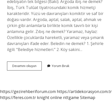
edebiyatın tek bilgesi (Baki). Argoda ibiş ne demek?
İbiş, Türk Tulûat tiyatrosundaki komik hizmetçi
karakteridir. Yüzü ve davranışları komiktir ve saf bir
doğası vardır. Argoda, aptal, salak, aptal, ahmak ve
çirkin gibi anlamlarla birlikte komik tavırlı bir kişi
anlamına gelir. Zıbış ne demek? Yaramaz, haylaz:
Özellikle çocuklarda hareketli, yaramaz veya şımarık
davranışları ifade eder. Beledin ne demek? 1. Şehirle
ilgili: “Belediye hizmetleri.” 2. Köy sakini…
Iblık
Devamını okuyun
Yorum Bırak
Ne
Demek
https://gezirehberiforum.com
https://artidekorasyon.com.tr
https://feres.com.tr
knight online
nttgame
Sitemap