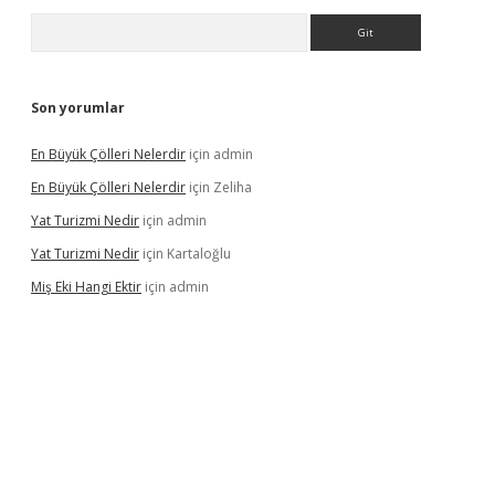
Arama
Son yorumlar
En Büyük Çölleri Nelerdir
için
admin
En Büyük Çölleri Nelerdir
için
Zeliha
Yat Turizmi Nedir
için
admin
Yat Turizmi Nedir
için
Kartaloğlu
Miş Eki Hangi Ektir
için
admin
i giriş
ilbet
grandoperabet
betexper