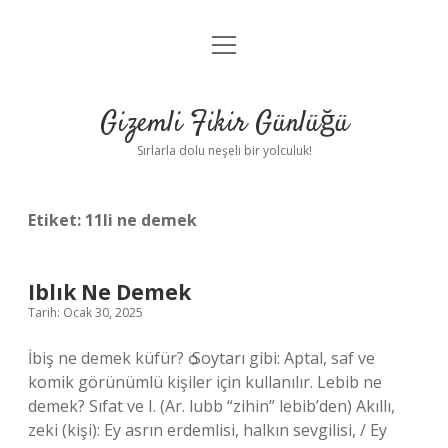
menüyü
Anasayfa
aç
Gizlilik Politikası
Gizemli Fikir Günlüğü
Yasal Uyarı
Sırlarla dolu neşeli bir yolculuk!
Hakkımızda
Etiket:
11li ne demek
Iblık Ne Demek
Tarih: Ocak 30, 2025
İbiş ne demek küfür? ѻ Soytarı gibi: Aptal, saf ve
komik görünümlü kişiler için kullanılır. Lebib ne
demek? Sıfat ve I. (Ar. lubb “zihin” lebіb’den) Akıllı,
zeki (kişi): Ey asrın erdemlisi, halkın sevgilisi, / Ey