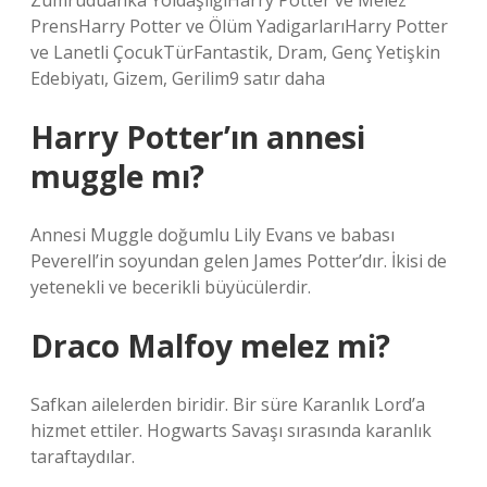
Zümrüdüanka YoldaşlığıHarry Potter ve Melez
PrensHarry Potter ve Ölüm YadigarlarıHarry Potter
ve Lanetli ÇocukTürFantastik, Dram, Genç Yetişkin
Edebiyatı, Gizem, Gerilim9 satır daha
Harry Potter’ın annesi
muggle mı?
Annesi Muggle doğumlu Lily Evans ve babası
Peverell’in soyundan gelen James Potter’dır. İkisi de
yetenekli ve becerikli büyücülerdir.
Draco Malfoy melez mi?
Safkan ailelerden biridir. Bir süre Karanlık Lord’a
hizmet ettiler. Hogwarts Savaşı sırasında karanlık
taraftaydılar.