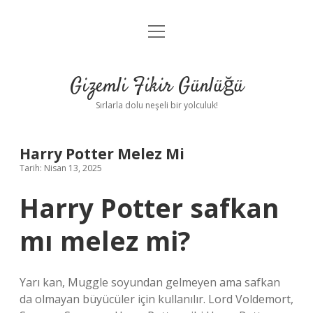
menüyü
Anasayfa
aç
Gizlilik Politikası
Gizemli Fikir Günlüğü
Yasal Uyarı
Sırlarla dolu neşeli bir yolculuk!
Hakkımızda
Harry Potter Melez Mi
Tarih: Nisan 13, 2025
Harry Potter safkan
mı melez mi?
Yarı kan, Muggle soyundan gelmeyen ama safkan
da olmayan büyücüler için kullanılır. Lord Voldemort,