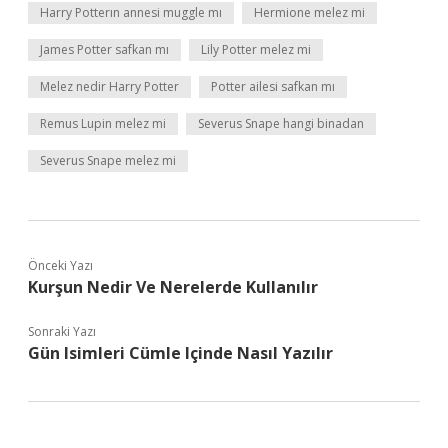
Harry Potterın annesi muggle mı
Hermione melez mi
James Potter safkan mı
Lily Potter melez mi
Melez nedir Harry Potter
Potter ailesi safkan mı
Remus Lupin melez mi
Severus Snape hangi binadan
Severus Snape melez mi
Önceki Yazı
Kurşun Nedir Ve Nerelerde Kullanılır
Sonraki Yazı
Gün Isimleri Cümle Içinde Nasıl Yazılır