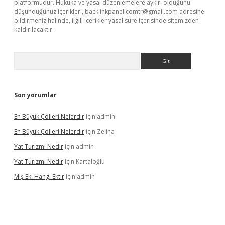
platformudur. Hukuka ve yasal düzenlemelere aykırı olduğunu
düşündüğünüz içerikleri,
backlinkpanelicomtr@gmail.com
adresine
bildirmeniz halinde, ilgili içerikler yasal süre içerisinde sitemizden
kaldırılacaktır.
Arama
Son yorumlar
En Büyük Çölleri Nelerdir
için
admin
En Büyük Çölleri Nelerdir
için
Zeliha
Yat Turizmi Nedir
için
admin
Yat Turizmi Nedir
için
Kartaloğlu
Miş Eki Hangi Ektir
için
admin