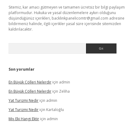
Sitemiz, kar amacı gütmeyen ve tamamen ücretsiz bir bilgi paylaşım
platformudur. Hukuka ve yasal düzenlemelere aykırı olduğunu
düşündüğünüz içerikleri,
backlinkpanelicomtr@gmail.com
adresine
bildirmeniz halinde, ilgili içerikler yasal süre içerisinde sitemizden
kaldırılacaktır.
Arama
Son yorumlar
En Büyük Çölleri Nelerdir
için
admin
En Büyük Çölleri Nelerdir
için
Zeliha
Yat Turizmi Nedir
için
admin
Yat Turizmi Nedir
için
Kartaloğlu
Miş Eki Hangi Ektir
için
admin