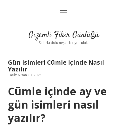
menüyü
Anasayfa
aç
Gizlilik Politikası
Gizemli Fikir Günlüğü
Yasal Uyarı
Sırlarla dolu neşeli bir yolculuk!
Hakkımızda
Gün Isimleri Cümle Içinde Nasıl
Yazılır
Tarih: Nisan 13, 2025
Cümle içinde ay ve
gün isimleri nasıl
yazılır?