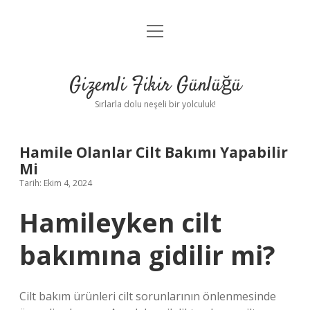
menüyü
Anasayfa
aç
Gizlilik Politikası
Gizemli Fikir Günlüğü
Yasal Uyarı
Sırlarla dolu neşeli bir yolculuk!
Hakkımızda
Hamile Olanlar Cilt Bakımı Yapabilir
Mi
Tarih: Ekim 4, 2024
Hamileyken cilt
bakımına gidilir mi?
Cilt bakım ürünleri cilt sorunlarının önlenmesinde