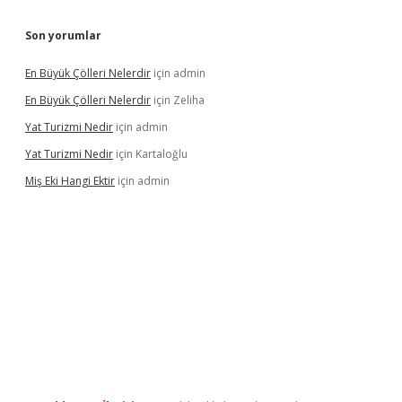
Son yorumlar
En Büyük Çölleri Nelerdir
için
admin
En Büyük Çölleri Nelerdir
için
Zeliha
Yat Turizmi Nedir
için
admin
Yat Turizmi Nedir
için
Kartaloğlu
Miş Eki Hangi Ektir
için
admin
erabet
betexper