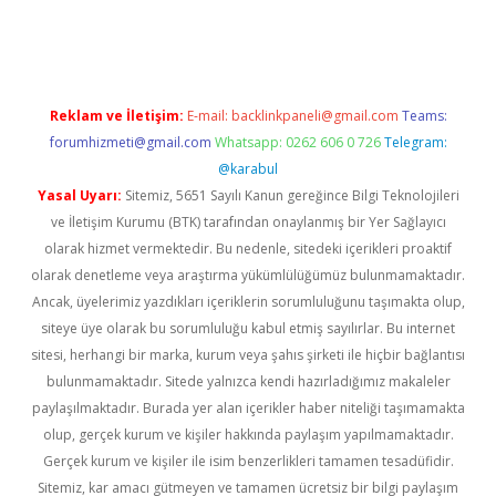
t
grandoperabet
betexper
Reklam ve İletişim:
E-mail:
backlinkpaneli@gmail.com
Teams:
forumhizmeti@gmail.com
Whatsapp: 0262 606 0 726
Telegram:
@karabul
Yasal Uyarı:
Sitemiz, 5651 Sayılı Kanun gereğince Bilgi Teknolojileri
ve İletişim Kurumu (BTK) tarafından onaylanmış bir Yer Sağlayıcı
olarak hizmet vermektedir. Bu nedenle, sitedeki içerikleri proaktif
olarak denetleme veya araştırma yükümlülüğümüz bulunmamaktadır.
Ancak, üyelerimiz yazdıkları içeriklerin sorumluluğunu taşımakta olup,
siteye üye olarak bu sorumluluğu kabul etmiş sayılırlar. Bu internet
sitesi, herhangi bir marka, kurum veya şahıs şirketi ile hiçbir bağlantısı
bulunmamaktadır. Sitede yalnızca kendi hazırladığımız makaleler
paylaşılmaktadır. Burada yer alan içerikler haber niteliği taşımamakta
olup, gerçek kurum ve kişiler hakkında paylaşım yapılmamaktadır.
Gerçek kurum ve kişiler ile isim benzerlikleri tamamen tesadüfidir.
Sitemiz, kar amacı gütmeyen ve tamamen ücretsiz bir bilgi paylaşım