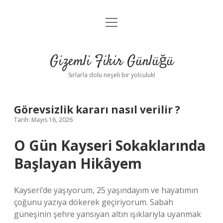
menüyü
Anasayfa
aç
Gizlilik Politikası
Gizemli Fikir Günlüğü
Yasal Uyarı
Sırlarla dolu neşeli bir yolculuk!
Hakkımızda
Görevsizlik kararı nasıl verilir ?
Tarih: Mayıs 16, 2026
O Gün Kayseri Sokaklarında
Başlayan Hikâyem
Kayseri’de yaşıyorum, 25 yaşındayım ve hayatımın
çoğunu yazıya dökerek geçiriyorum. Sabah
güneşinin şehre yansıyan altın ışıklarıyla uyanmak