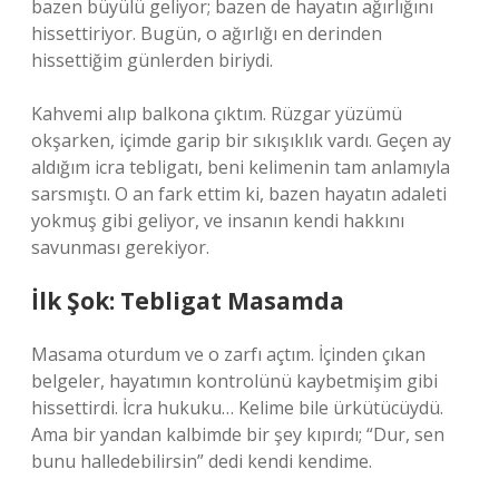
bazen büyülü geliyor; bazen de hayatın ağırlığını
hissettiriyor. Bugün, o ağırlığı en derinden
hissettiğim günlerden biriydi.
Kahvemi alıp balkona çıktım. Rüzgar yüzümü
okşarken, içimde garip bir sıkışıklık vardı. Geçen ay
aldığım icra tebligatı, beni kelimenin tam anlamıyla
sarsmıştı. O an fark ettim ki, bazen hayatın adaleti
yokmuş gibi geliyor, ve insanın kendi hakkını
savunması gerekiyor.
İlk Şok: Tebligat Masamda
Masama oturdum ve o zarfı açtım. İçinden çıkan
belgeler, hayatımın kontrolünü kaybetmişim gibi
hissettirdi. İcra hukuku… Kelime bile ürkütücüydü.
Ama bir yandan kalbimde bir şey kıpırdı; “Dur, sen
bunu halledebilirsin” dedi kendi kendime.