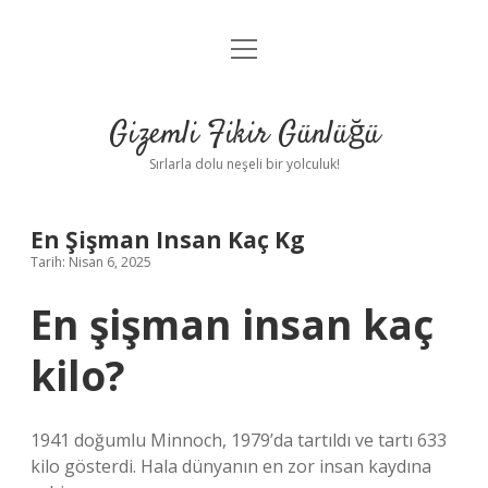
menüyü
Anasayfa
aç
Gizlilik Politikası
Gizemli Fikir Günlüğü
Yasal Uyarı
Sırlarla dolu neşeli bir yolculuk!
Hakkımızda
En Şişman Insan Kaç Kg
Tarih: Nisan 6, 2025
En şişman insan kaç
kilo?
1941 doğumlu Minnoch, 1979’da tartıldı ve tartı 633
kilo gösterdi. Hala dünyanın en zor insan kaydına