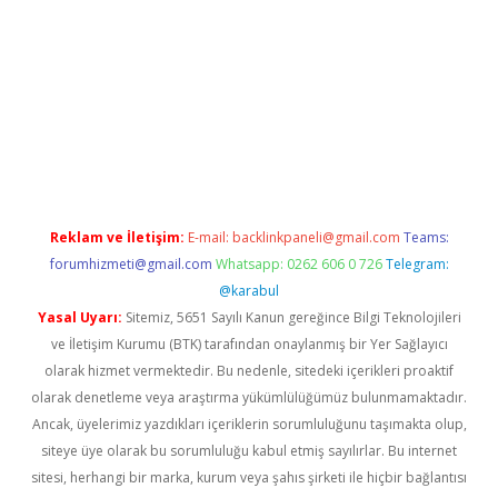
doperabet
betexper
Reklam ve İletişim:
E-mail:
backlinkpaneli@gmail.com
Teams:
forumhizmeti@gmail.com
Whatsapp: 0262 606 0 726
Telegram:
@karabul
Yasal Uyarı:
Sitemiz, 5651 Sayılı Kanun gereğince Bilgi Teknolojileri
ve İletişim Kurumu (BTK) tarafından onaylanmış bir Yer Sağlayıcı
olarak hizmet vermektedir. Bu nedenle, sitedeki içerikleri proaktif
olarak denetleme veya araştırma yükümlülüğümüz bulunmamaktadır.
Ancak, üyelerimiz yazdıkları içeriklerin sorumluluğunu taşımakta olup,
siteye üye olarak bu sorumluluğu kabul etmiş sayılırlar. Bu internet
sitesi, herhangi bir marka, kurum veya şahıs şirketi ile hiçbir bağlantısı