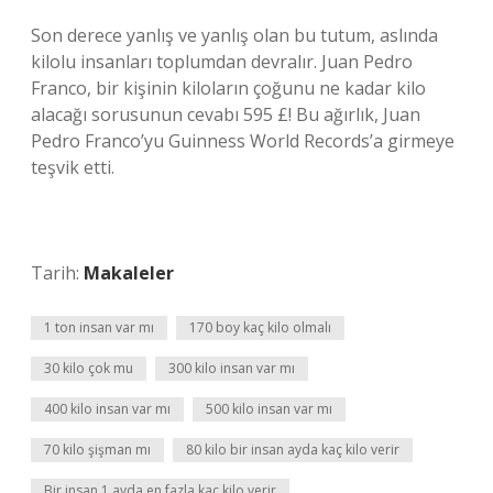
Son derece yanlış ve yanlış olan bu tutum, aslında
kilolu insanları toplumdan devralır. Juan Pedro
Franco, bir kişinin kiloların çoğunu ne kadar kilo
alacağı sorusunun cevabı 595 £! Bu ağırlık, Juan
Pedro Franco’yu Guinness World Records’a girmeye
teşvik etti.
Tarih:
Makaleler
1 ton insan var mı
170 boy kaç kilo olmalı
30 kilo çok mu
300 kilo insan var mı
400 kilo insan var mı
500 kilo insan var mı
70 kilo şişman mı
80 kilo bir insan ayda kaç kilo verir
Bir insan 1 ayda en fazla kaç kilo verir