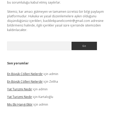
bu sorumluluğu kabul etmiş sayılırlar.
Sitemiz, kar amacı gütmeyen ve tamamen ücretsiz bir bilgi paylaşım
platformudur. Hukuka ve yasal düzenlemelere aykırı olduğunu
düşündüğünüz içerikleri,
backlinkpanelicomtr@gmail.com
adresine
bildirmeniz halinde, ilgili içerikler yasal süre içerisinde sitemizden
kaldırılacaktır.
Arama
Son yorumlar
En Büyük Çölleri Nelerdir
için
admin
En Büyük Çölleri Nelerdir
için
Zeliha
Yat Turizmi Nedir
için
admin
Yat Turizmi Nedir
için
Kartaloğlu
Miş Eki Hangi Ektir
için
admin