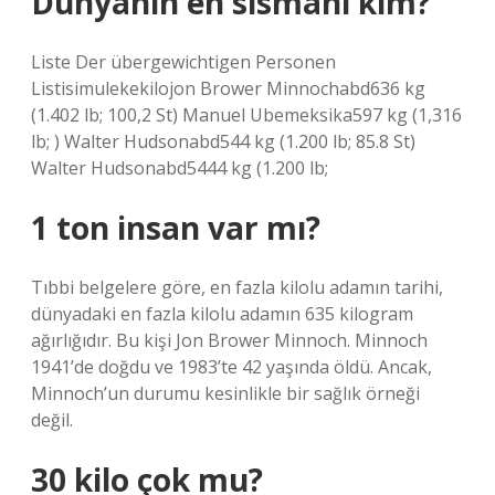
Dünyanın en sismani kim?
Liste Der übergewichtigen Personen
Listisimulekekilojon Brower Minnochabd636 kg
(1.402 lb; 100,2 St) Manuel Ubemeksika597 kg (1,316
lb; ) Walter Hudsonabd544 kg (1.200 lb; 85.8 St)
Walter Hudsonabd5444 kg (1.200 lb;
1 ton insan var mı?
Tıbbi belgelere göre, en fazla kilolu adamın tarihi,
dünyadaki en fazla kilolu adamın 635 kilogram
ağırlığıdır. Bu kişi Jon Brower Minnoch. Minnoch
1941’de doğdu ve 1983’te 42 yaşında öldü. Ancak,
Minnoch’un durumu kesinlikle bir sağlık örneği
değil.
30 kilo çok mu?