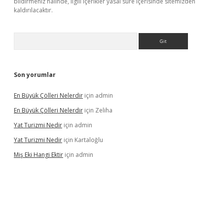
bildirmeniz halinde, ilgili içerikler yasal süre içerisinde sitemizden
kaldırılacaktır.
Arama
Son yorumlar
En Büyük Çölleri Nelerdir
için
admin
En Büyük Çölleri Nelerdir
için
Zeliha
Yat Turizmi Nedir
için
admin
Yat Turizmi Nedir
için
Kartaloğlu
Miş Eki Hangi Ektir
için
admin