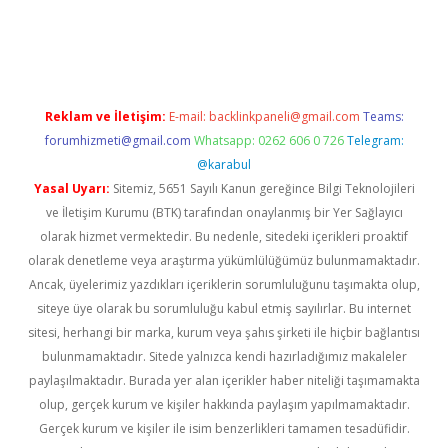
doperabet
betexper
Reklam ve İletişim:
E-mail:
backlinkpaneli@gmail.com
Teams:
forumhizmeti@gmail.com
Whatsapp: 0262 606 0 726
Telegram:
@karabul
Yasal Uyarı:
Sitemiz, 5651 Sayılı Kanun gereğince Bilgi Teknolojileri
ve İletişim Kurumu (BTK) tarafından onaylanmış bir Yer Sağlayıcı
olarak hizmet vermektedir. Bu nedenle, sitedeki içerikleri proaktif
olarak denetleme veya araştırma yükümlülüğümüz bulunmamaktadır.
Ancak, üyelerimiz yazdıkları içeriklerin sorumluluğunu taşımakta olup,
siteye üye olarak bu sorumluluğu kabul etmiş sayılırlar. Bu internet
sitesi, herhangi bir marka, kurum veya şahıs şirketi ile hiçbir bağlantısı
bulunmamaktadır. Sitede yalnızca kendi hazırladığımız makaleler
paylaşılmaktadır. Burada yer alan içerikler haber niteliği taşımamakta
olup, gerçek kurum ve kişiler hakkında paylaşım yapılmamaktadır.
Gerçek kurum ve kişiler ile isim benzerlikleri tamamen tesadüfidir.