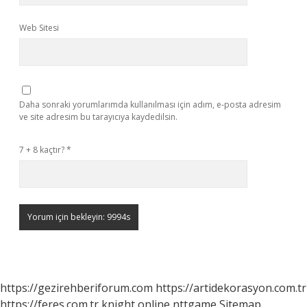
Web Sitesi
Daha sonraki yorumlarımda kullanılması için adım, e-posta adresim
ve site adresim bu tarayıcıya kaydedilsin.
7 + 8 kaçtır?
*
https://gezirehberiforum.com
https://artidekorasyon.com.tr
https://feres.com.tr
knight online
nttgame
Sitemap