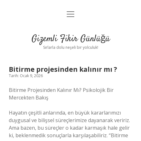
menüyü
Anasayfa
aç
Gizlilik Politikası
Gizemli Fikir Günlüğü
Yasal Uyarı
Sırlarla dolu neşeli bir yolculuk!
Hakkımızda
Bitirme projesinden kalınır mı ?
Tarih: Ocak 9, 2026
Bitirme Projesinden Kalınır Mı? Psikolojik Bir
Mercekten Bakış
Hayatın çeşitli anlarında, en büyük kararlarımızı
duygusal ve bilişsel süreçlerimize dayanarak veririz.
Ama bazen, bu süreçler o kadar karmaşık hale gelir
ki, beklenmedik sonuçlarla karşılaşabiliriz. “Bitirme