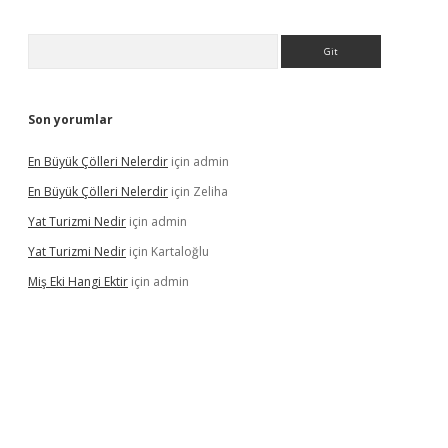
Arama
Son yorumlar
En Büyük Çölleri Nelerdir
için
admin
En Büyük Çölleri Nelerdir
için
Zeliha
Yat Turizmi Nedir
için
admin
Yat Turizmi Nedir
için
Kartaloğlu
Miş Eki Hangi Ektir
için
admin
doperabet
betexper