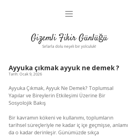
menüyü
Anasayfa
aç
Gizlilik Politikası
Gizemli Fikir Günlüğü
Yasal Uyarı
Sırlarla dolu neşeli bir yolculuk!
Hakkımızda
Ayyuka çıkmak ayyuk ne demek ?
Tarih: Ocak 9, 2026
Ayyuka Çıkmak, Ayyuk Ne Demek? Toplumsal
Yapılar ve Bireylerin Etkileşimi Üzerine Bir
Sosyolojik Bakış
Bir kavramın kökeni ve kullanımı, toplumların
tarihsel süreçleriyle ne kadar iç içe geçmişse, anlamı
da o kadar derinleşir. Günümüzde sıkça