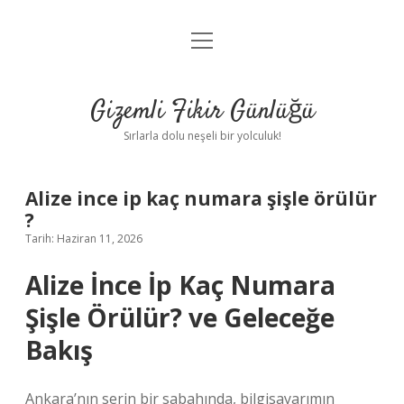
menüyü
Anasayfa
aç
Gizlilik Politikası
Gizemli Fikir Günlüğü
Yasal Uyarı
Sırlarla dolu neşeli bir yolculuk!
Hakkımızda
Alize ince ip kaç numara şişle örülür
?
Tarih: Haziran 11, 2026
Alize İnce İp Kaç Numara
Şişle Örülür? ve Geleceğe
Bakış
Ankara’nın serin bir sabahında, bilgisayarımın