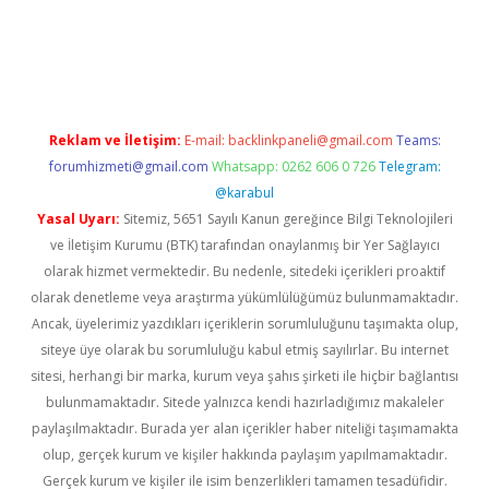
ndoperabet
betexper
Reklam ve İletişim:
E-mail:
backlinkpaneli@gmail.com
Teams:
forumhizmeti@gmail.com
Whatsapp: 0262 606 0 726
Telegram:
@karabul
Yasal Uyarı:
Sitemiz, 5651 Sayılı Kanun gereğince Bilgi Teknolojileri
ve İletişim Kurumu (BTK) tarafından onaylanmış bir Yer Sağlayıcı
olarak hizmet vermektedir. Bu nedenle, sitedeki içerikleri proaktif
olarak denetleme veya araştırma yükümlülüğümüz bulunmamaktadır.
Ancak, üyelerimiz yazdıkları içeriklerin sorumluluğunu taşımakta olup,
siteye üye olarak bu sorumluluğu kabul etmiş sayılırlar. Bu internet
sitesi, herhangi bir marka, kurum veya şahıs şirketi ile hiçbir bağlantısı
bulunmamaktadır. Sitede yalnızca kendi hazırladığımız makaleler
paylaşılmaktadır. Burada yer alan içerikler haber niteliği taşımamakta
olup, gerçek kurum ve kişiler hakkında paylaşım yapılmamaktadır.
Gerçek kurum ve kişiler ile isim benzerlikleri tamamen tesadüfidir.