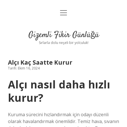
menüyü
Anasayfa
aç
Gizlilik Politikası
Gizemli Fikir Günlüğü
Yasal Uyarı
Sırlarla dolu neşeli bir yolculuk!
Hakkımızda
Alçı Kaç Saatte Kurur
Tarih: Ekim 16, 2024
Alçı nasıl daha hızlı
kurur?
Kuruma sürecini hızlandırmak için odayı düzenli
olarak havalandırmak önemlidir. Temiz hava, sıvanın