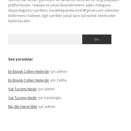
platformudur. Hukuka ve yasal düzenlemelere aykırı olduğunu
düşündüğünüz içerikleri,
backlinkpanelicomtr@gmail.com
adresine
bildirmeniz halinde, ilgili içerikler yasal süre içerisinde sitemizden
kaldırılacaktır.
Arama
Son yorumlar
En Büyük Çölleri Nelerdir
için
admin
En Büyük Çölleri Nelerdir
için
Zeliha
Yat Turizmi Nedir
için
admin
Yat Turizmi Nedir
için
Kartaloğlu
Miş Eki Hangi Ektir
için
admin