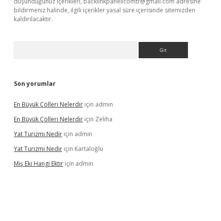
düşündüğünüz içerikleri,
backlinkpanelicomtr@gmail.com
adresine
bildirmeniz halinde, ilgili içerikler yasal süre içerisinde sitemizden
kaldırılacaktır.
Arama
Son yorumlar
En Büyük Çölleri Nelerdir
için
admin
En Büyük Çölleri Nelerdir
için
Zeliha
Yat Turizmi Nedir
için
admin
Yat Turizmi Nedir
için
Kartaloğlu
Miş Eki Hangi Ektir
için
admin