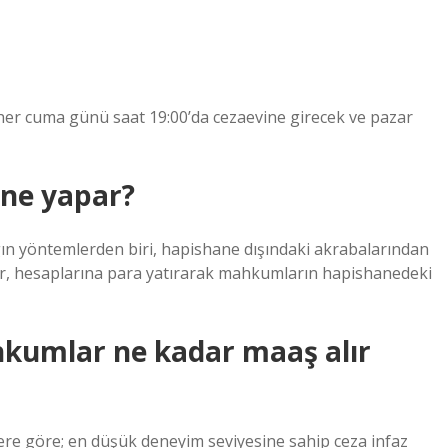
 her cuma günü saat 19:00’da cezaevine girecek ve pazar
 ne yapar?
gın yöntemlerden biri, hapishane dışındaki akrabalarından
lar, hesaplarına para yatırarak mahkumların hapishanedeki
hkumlar ne kadar maaş alır
re göre; en düşük deneyim seviyesine sahip ceza infaz