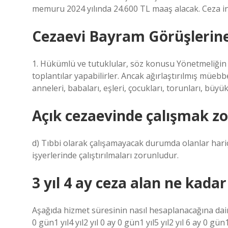
memuru 2024 yılında 24.600 TL maaş alacak. Ceza i
Cezaevi Bayram Görüşlerine 
1. Hükümlü ve tutuklular, söz konusu Yönetmeliğin 9
toplantılar yapabilirler. Ancak ağırlaştırılmış müeb
anneleri, babaları, eşleri, çocukları, torunları, büyü
Açık cezaevinde çalışmak z
d) Tıbbi olarak çalışamayacak durumda olanlar hari
işyerlerinde çalıştırılmaları zorunludur.
3 yıl 4 ay ceza alan ne kada
Aşağıda hizmet süresinin nasıl hesaplanacağına dair ay
0 gün1 yıl4 yıl2 yıl 0 ay 0 gün1 yıl5 yıl2 yıl 6 ay 0 gü