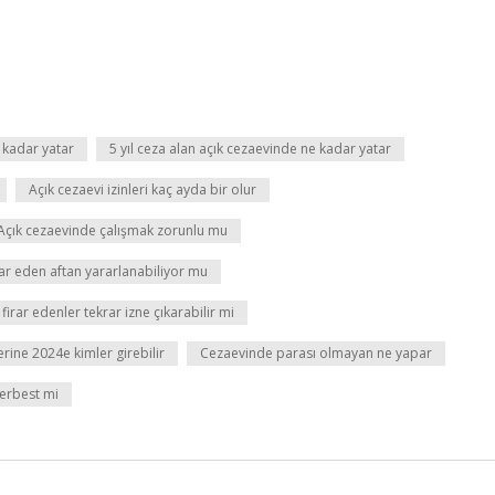
e kadar yatar
5 yıl ceza alan açık cezaevinde ne kadar yatar
Açık cezaevi izinleri kaç ayda bir olur
Açık cezaevinde çalışmak zorunlu mu
ar eden aftan yararlanabiliyor mu
irar edenler tekrar izne çıkarabilir mi
ine 2024e kimler girebilir
Cezaevinde parası olmayan ne yapar
serbest mi