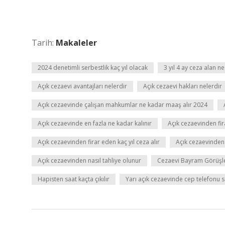
Tarih:
Makaleler
2024 denetimli serbestlik kaç yıl olacak
3 yıl 4 ay ceza alan n
Açık cezaevi avantajları nelerdir
Açık cezaevi hakları nelerdir
Açık cezaevinde çalışan mahkumlar ne kadar maaş alır 2024
Açık cezaevinde en fazla ne kadar kalınır
Açık cezaevinden fir
Açık cezaevinden firar eden kaç yıl ceza alır
Açık cezaevinden f
Açık cezaevinden nasıl tahliye olunur
Cezaevi Bayram Görüşler
Hapisten saat kaçta çıkılır
Yarı açık cezaevinde cep telefonu 