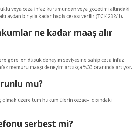
uklu veya ceza infaz kurumundan veya gözetimi altındaki
ı aydan bir yıla kadar hapis cezası verilir (TCK 292/1).
hkumlar ne kadar maaş alır
re göre; en düşük deneyim seviyesine sahip ceza infaz
nfaz memuru maaşı deneyim arttıkça %33 oranında artıyor.
orunlu mu?
ç olmak üzere tüm hükümlülerin cezaevi dışındaki
lefonu serbest mi?