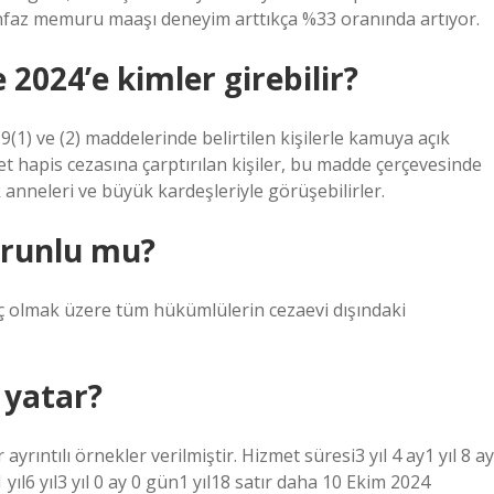
nfaz memuru maaşı deneyim arttıkça %33 oranında artıyor.
2024’e kimler girebilir?
(1) ve (2) maddelerinde belirtilen kişilerle kamuya açık
bet hapis cezasına çarptırılan kişiler, bu madde çerçevesinde
k anneleri ve büyük kardeşleriyle görüşebilirler.
orunlu mu?
ç olmak üzere tüm hükümlülerin cezaevi dışındaki
r yatar?
rıntılı örnekler verilmiştir. Hizmet süresi3 yıl 4 ay1 yıl 8 ay
n1 yıl6 yıl3 yıl 0 ay 0 gün1 yıl18 satır daha 10 Ekim 2024