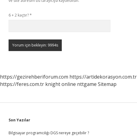
ve site adresim bu tarayıcıya kaydedilsin.
6 + 2 kaçtır?
*
https://gezirehberiforum.com
https://artidekorasyon.com.tr
https://feres.com.tr
knight online
nttgame
Sitemap
Sidebar
Son Yazılar
Bilgisayar programcılığı DGS nereye geçebilir ?