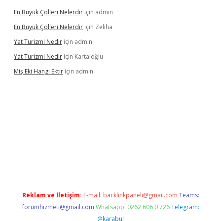
En Büyük Çölleri Nelerdir
için
admin
En Büyük Çölleri Nelerdir
için
Zeliha
Yat Turizmi Nedir
için
admin
Yat Turizmi Nedir
için
Kartaloğlu
Miş Eki Hangi Ektir
için
admin
t
grandoperabet
betexper
Reklam ve İletişim:
E-mail:
backlinkpaneli@gmail.com
Teams:
forumhizmeti@gmail.com
Whatsapp: 0262 606 0 726
Telegram:
@karabul