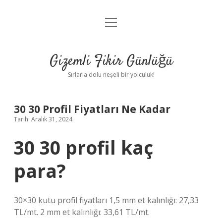
menüyü
Anasayfa
aç
Gizlilik Politikası
Gizemli Fikir Günlüğü
Yasal Uyarı
Sırlarla dolu neşeli bir yolculuk!
Hakkımızda
30 30 Profil Fiyatları Ne Kadar
Tarih: Aralık 31, 2024
30 30 profil kaç
para?
30×30 kutu profil fiyatları 1,5 mm et kalınlığı: 27,33
TL/mt. 2 mm et kalınlığı: 33,61 TL/mt.