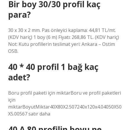
Bir boy 30/30 profil kaç
para?
30 x 30 x 2 mm. Pas önleyici kaplama: 44,81 TL/mt.
(KDV hariç) 1 boy (6 m) Fiyatı: 268,86 TL. (KDV hariç)
Not: Kutu profillerin teslimat yeri: Ankara – Ostim
OSB.
40 * 40 profil 1 bağ kaç
adet?
Boru profil paketi için miktarBoru ve profil paketleri
için
miktarBoyutMiktar40X80X2.507240x120x4.04050X50
X5.00567 satır daha
40 A 80 profilin boyu ne