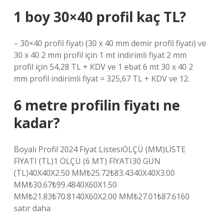
1 boy 30×40 profil kaç TL?
– 30×40 profil fiyatı (30 x 40 mm demir profil fiyatı) ve
30 x 40 2 mm profil için 1 mt indirimli fiyat 2 mm
profil için 54,28 TL + KDV ve 1 ebat 6 mt 30 x 40 2
mm profil indirimli fiyat = 325,67 TL + KDV ve 12.
6 metre profilin fiyatı ne
kadar?
Boyalı Profil 2024 Fiyat ListesiÖLÇÜ (MM)LİSTE
FİYATI (TL)1 ÖLÇÜ (6 MT) FİYATI30 GÜN
(TL)40X40X2.50 MM₺25.72₺83.4340X40X3.00
MM₺30.67₺99.4840X60X1.50
MM₺21.83₺70.8140X60X2.00 MM₺27.01₺87.6160
satır daha