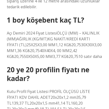
sipariş üzerine 4 ile 12 metre arasındaki uzunluklar
tedarik edilebilir.
1 boy köşebent kaç TL?
Açı Demiri 2024 Fiyat ListesiÖLÇÜ (MM) – KALINLIK
(MM)AĞIRLIK (KG/MT)KG NAKİT/KREDİ KARTI
FİYATI (TL)25X25X3,00 MM1,12 KG₺20,7530X30X3,00
MM1,36 KG₺20,7540X40X4, 00 MM2,42
KG₺20,7550X50X5,00 MM3,77 KG₺20,7510 satır daha
20 ye 20 profilin fiyatı ne
kadar?
Kutu Profil Fiyat Listesi PROFİL ÖLÇÜSÜ LİSTE
FİYATI KDV DAHİL ADET20x20x1,2 mm35,79
TL139,37 TL20x20x1,5 mm41,14 TL160,20