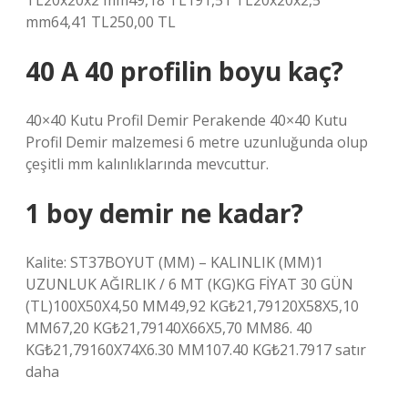
TL20x20x2 mm49,18 TL191,51 TL20x20x2,5
mm64,41 TL250,00 TL
40 A 40 profilin boyu kaç?
40×40 Kutu Profil Demir Perakende 40×40 Kutu
Profil Demir malzemesi 6 metre uzunluğunda olup
çeşitli mm kalınlıklarında mevcuttur.
1 boy demir ne kadar?
Kalite: ST37BOYUT (MM) – KALINLIK (MM)1
UZUNLUK AĞIRLIK / 6 MT (KG)KG FİYAT 30 GÜN
(TL)100X50X4,50 MM49,92 KG₺21,79120X58X5,10
MM67,20 KG₺21,79140X66X5,70 MM86. 40
KG₺21,79160X74X6.30 MM107.40 KG₺21.7917 satır
daha