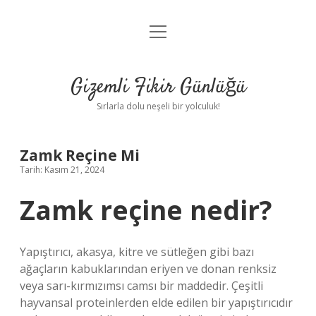
menüyü
Anasayfa
aç
Gizlilik Politikası
Gizemli Fikir Günlüğü
Yasal Uyarı
Sırlarla dolu neşeli bir yolculuk!
Hakkımızda
Zamk Reçine Mi
Tarih: Kasım 21, 2024
Zamk reçine nedir?
Yapıştırıcı, akasya, kitre ve sütleğen gibi bazı
ağaçların kabuklarından eriyen ve donan renksiz
veya sarı-kırmızımsı camsı bir maddedir. Çeşitli
hayvansal proteinlerden elde edilen bir yapıştırıcıdır