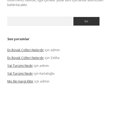
bildirmeniz halinde, ilgili içerikler yasal süre içerisinde sitemizden
kaldırılacaktır.
Arama
Son yorumlar
En Büyük Çölleri Nelerdir
için
admin
En Büyük Çölleri Nelerdir
için
Zeliha
Yat Turizmi Nedir
için
admin
Yat Turizmi Nedir
için
Kartaloğlu
Miş Eki Hangi Ektir
için
admin