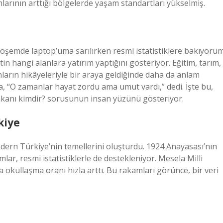
mlarının arttığı bölgelerde yaşam standartları yükselmiş.
köşemde laptop’uma sarılırken resmi istatistiklere bakıyorum
in hangi alanlara yatırım yaptığını gösteriyor. Eğitim, tarım,
ların hikâyeleriyle bir araya geldiğinde daha da anlam
, “O zamanlar hayat zordu ama umut vardı,” dedi. İşte bu,
bakanı kimdir? sorusunun insan yüzünü gösteriyor.
kiye
dern Türkiye’nin temellerini oluşturdu. 1924 Anayasası’nın
lar, resmi istatistiklerle de destekleniyor. Mesela Milli
a okullaşma oranı hızla arttı. Bu rakamları görünce, bir veri