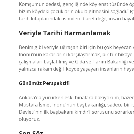
Komşumun dedesi, gençliğinde köy enstitüsünde öğret
bizim köydeki çocukların okula gitmesini sağladı.” İ
tarih kitaplarındaki isimden ibaret değil; insan hayatı
Veriyle Tarihi Harmanlamak
Benim gibi veriyle uğraşan biri için bu çok heyecan ver
İnönü’nün kararlarını karşılaştırmak, bir tür hikâ
çalışmaları başlatılmış ve Gıda ve Tarım Bakanlığı ve
yalnızca rakam değil; köyde yaşayan insanların hay
Günümüz Perspektifi
Ankara’da yürürken eski binalara bakıyorum, bazen
Mustafa İsmet İnönü’nün başbakanlığı, sadece bir is
Devleti’nin ilk başbakanı kimdir? sorusunu sorark
oluyoruz.
Son Söz