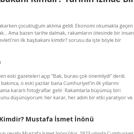
bakarken çocukluğum aklıma geldi. Ekonomi okumakla geçen
mak… Ama bazen tarihe dalmak, rakamların ötesinde bir insan
vleti’nin ilk başbakanı kimdir? sorusu da işte böyle bir
a
eski gazeteleri açıp “Bak, burası çok önemliydi” derdi.
kınca, o eski yazılar bana Cumhuriyet’in ilk yıllarını
 ama kararlı fotoğraflar gelir. Rakamlarla büyümüş biri
duğunu düşünüyorum: her karar, her adım bir etki yaratıyor ve
ı Kimdir? Mustafa İsmet İnönü
nun cevabı Mustafa İsmet İnönü’dür. 1923 yılında Cumhuriyet