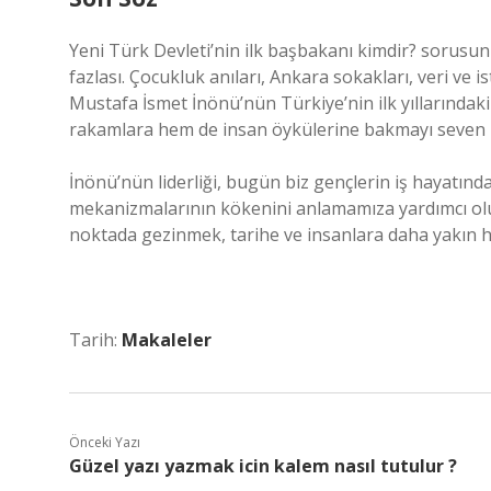
Yeni Türk Devleti’nin ilk başbakanı kimdir? sorusu
fazlası. Çocukluk anıları, Ankara sokakları, veri ve i
Mustafa İsmet İnönü’nün Türkiye’nin ilk yıllarındaki
rakamlara hem de insan öykülerine bakmayı seven bir 
İnönü’nün liderliği, bugün biz gençlerin iş hayatın
mekanizmalarının kökenini anlamamıza yardımcı oluyo
noktada gezinmek, tarihe ve insanlara daha yakın hi
Tarih:
Makaleler
Önceki Yazı
Güzel yazı yazmak icin kalem nasıl tutulur ?