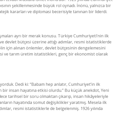
ısının şekillenmesinde büyük rol oynadı. İnönü, yalnızca bir
ejik kararları ve diplomasi becerisiyle tanınan bir liderdi.
şmaları ayrı bir merak konusu. Türkiye Cumhuriyeti’nin ilk
e devlet bütçesi üzerine attığı adımlar, resmi istatistiklerde
lin için alınan önlemler, devlet bütçesinin dengelemesini
i ve tarım üretim istatistikleri, genç bir ekonomist olarak
yorduk. Dedi ki: “Babam hep anlatır, Cumhuriyet’in ilk
rın bir insan hayatına etkisi olurdu.” Bu küçük anekdot, Yeni
ce tarihsel bir soru olmaktan çıkarıp, insan hikâyeleriyle
anların hayatında somut değişiklikler yaratmış. Mesela ilk
adımlar, resmi istatistiklerle de belgelenmiş. 1926 yılında