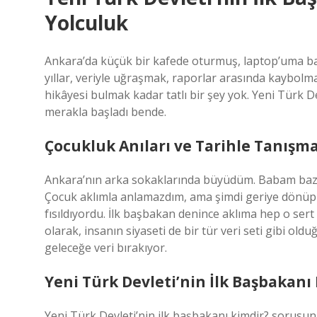
Yolculuk
Ankara’da küçük bir kafede oturmuş, laptop’uma 
yıllar, veriyle uğraşmak, raporlar arasında kaybol
hikâyesi bulmak kadar tatlı bir şey yok. Yeni Türk De
merakla başladı bende.
Çocukluk Anıları ve Tarihle Tanışm
Ankara’nın arka sokaklarında büyüdüm. Babam bazen 
Çocuk aklımla anlamazdım, ama şimdi geriye dönüp ba
fısıldıyordu. İlk başbakan denince aklıma hep o sert
olarak, insanın siyaseti de bir tür veri seti gibi ol
geleceğe veri bırakıyor.
Yeni Türk Devleti’nin İlk Başbakan
Yeni Türk Devleti’nin ilk başbakanı kimdir? sorusu