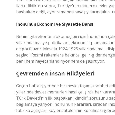
ilan edildikten sonra, Türkiye’nin modern devlet yap
başbakan değil, aynı zamanda savaş yıllarındaki strat
İnönü’nün Ekonomi ve Siyasetle Dansı
Benim gibi ekonomi okumuş biri için İnönü’nün çalı
yıllarında maliye politikaları, ekonomik planlamalar v
de görülüyor. Mesela 1924-1925 yıllarında mali disip
sağladı. Resmi rakamlara bakınca, gelir-gider denges
beni hem heyecanlandırıyor hem de şaşırtıyor.
Çevremden İnsan Hikâyeleri
Geçen hafta iş yerinde bir meslektaşımla sohbet edi
yıllarında devlet memurları nasıl çalışırdı, her kara
Türk Devleti’nin ilk başbakanı kimdir? sorusunu sade
bağlamaya yarıyor. İnönü’nün kararları, sıradan ins
fabrika açılışları, köy enstitülerinin kurulması gibi 