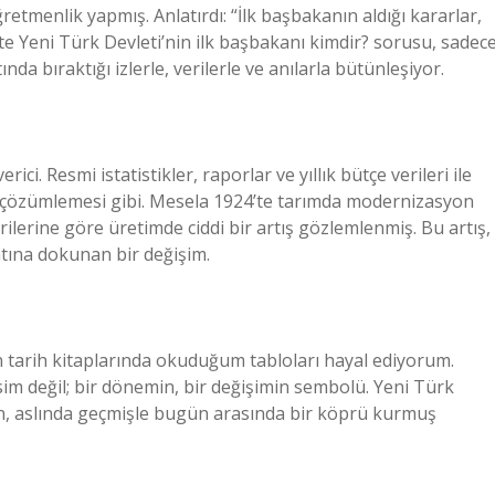
menlik yapmış. Anlatırdı: “İlk başbakanın aldığı kararlar,
şte Yeni Türk Devleti’nin ilk başbakanı kimdir? sorusu, sadec
nda bıraktığı izlerle, verilerle ve anılarla bütünleşiyor.
ici. Resmi istatistikler, raporlar ve yıllık bütçe verileri ile
ye çözümlemesi gibi. Mesela 1924’te tarımda modernizasyon
rilerine göre üretimde ciddi bir artış gözlemlenmiş. Bu artış,
atına dokunan bir değişim.
 tarih kitaplarında okuduğum tabloları hayal ediyorum.
im değil; bir dönemin, bir değişimin sembolü. Yeni Türk
en, aslında geçmişle bugün arasında bir köprü kurmuş