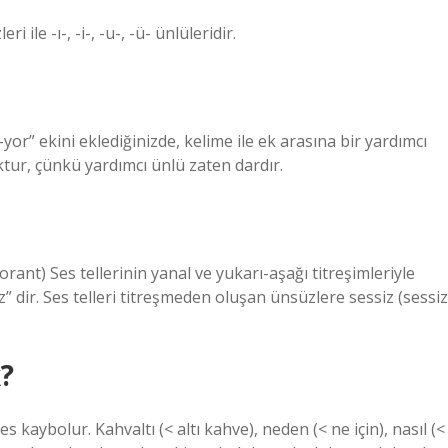
ile -ı-, -i-, -u-, -ü- ünlüleridir.
yor” ekini eklediğinizde, kelime ile ek arasına bir yardımcı
oktur, çünkü yardımcı ünlü zaten dardır.
norant) Ses tellerinin yanal ve yukarı-aşağı titreşimleriyle
v, y, z” dir. Ses telleri titreşmeden oluşan ünsüzlere sessiz (sessiz
?
 kaybolur. Kahvaltı (< altı kahve), neden (< ne için), nasıl (<