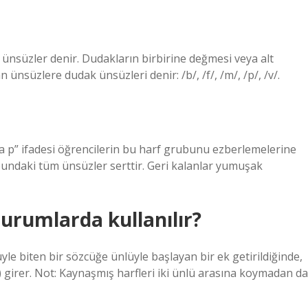
 ünsüzler denir. Dudakların birbirine değmesi veya alt
ünsüzlere dudak ünsüzleri denir: /b/, /f/, /m/, /p/, /v/.
ı ş a h a p” ifadesi öğrencilerin bu harf grubunu ezberlemelerine
ubundaki tüm ünsüzler serttir. Geri kalanlar yumuşak
urumlarda kullanılır?
le biten bir sözcüğe ünlüyle başlayan bir ek getirildiğinde,
n) girer. Not: Kaynaşmış harfleri iki ünlü arasına koymadan da