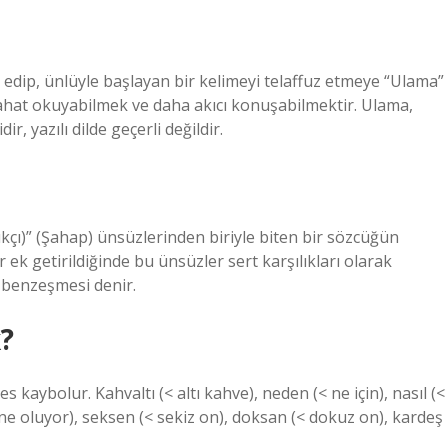
 edip, ünlüyle başlayan bir kelimeyi telaffuz etmeye “Ulama”
rahat okuyabilmek ve daha akıcı konuşabilmektir. Ulama,
, yazılı dilde geçerli değildir.
stıkçı)” (Şahap) ünsüzlerinden biriyle biten bir sözcüğün
 ek getirildiğinde bu ünsüzler sert karşılıkları olarak
üz benzeşmesi denir.
?
 kaybolur. Kahvaltı (< altı kahve), neden (< ne için), nasıl (<
 ne oluyor), seksen (< sekiz on), doksan (< dokuz on), kardeş