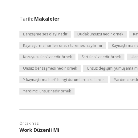
Tarih:
Makaleler
Benzeşme ses olayı nedir
Dudak ünsüzü nedir örnek
Ka
Kaynaştırma harfleri ünsüz türemesi sayılır mı
Kaynaştırma ne
Koruyucu ünsüz nedir örnek
Sert ünsüz nedir örnek
Ula
Ünsüz benzeşmesi nedir örnek
Ünsüz değişimi yumuşama m
Y kaynaştırma harfi hangi durumlarda kullanılır
Yardımcı sesle
Yardımcı ünsüz nedir örnek
Önceki Yazı
Work Düzenli Mi