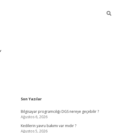
Sidebar
Son Yazılar
ilbet yeni giriş
ilbet
grandope
Bilgisayar programcılığı DGS nereye geçebilir ?
Ağustos 6, 2026
Kedilerin yavru bakımı var mıdır ?
Ağustos 5, 2026