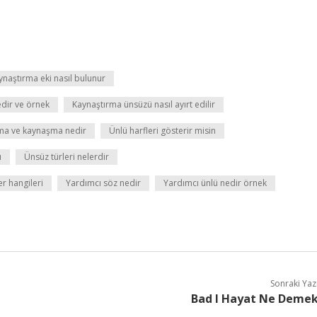
ynaştırma eki nasıl bulunur
dir ve örnek
Kaynaştırma ünsüzü nasıl ayırt edilir
ma ve kaynaşma nedir
Ünlü harfleri gösterir misin
ı
Ünsüz türleri nelerdir
r hangileri
Yardımcı söz nedir
Yardımcı ünlü nedir örnek
Sonraki Yaz
Bad I Hayat Ne Deme