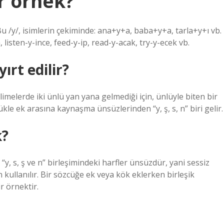
r örnek?
u /y/, isimlerin çekiminde: ana+y+a, baba+y+a, tarla+y+ı vb.
, listen-y-ince, feed-y-ip, read-y-acak, try-y-ecek vb.
ırt edilir?
elerde iki ünlü yan yana gelmediği için, ünlüyle biten bir
kle ek arasına kaynaşma ünsüzlerinden “y, ş, s, n” biri gelir.
k?
“y, s, ş ve n” birleşimindeki harfler ünsüzdür, yani sessiz
n kullanılır. Bir sözcüğe ek veya kök eklerken birleşik
r örnektir.