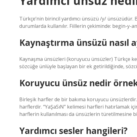
Yardımcı ünsüz nedi
Türkçe’nin birincil yardımcı ünsüzü /y/ ünsüzüdür. B
durumlarda kullanılır. Fiillerin çekiminde: begin-y-an
Kaynaştırma ünsüzü nasıl ay
Kaynaşma ünsüzleri (koruyucu ünsüzler) Türkçe kelim
sözcüğe ünlüyle başlayan bir ek getirildiğinde, sözcü
Koruyucu ünsüz nedir örne
Birleşik harfler de bir bakıma koruyucu ünsüzlerdir. 
harflerdir. “YaŞaSıN” kelimesi harfleri hatırlamak içi
harflerin kullanılması da ünsüzlerin türetilmesine bi
Yardımcı sesler hangileri?