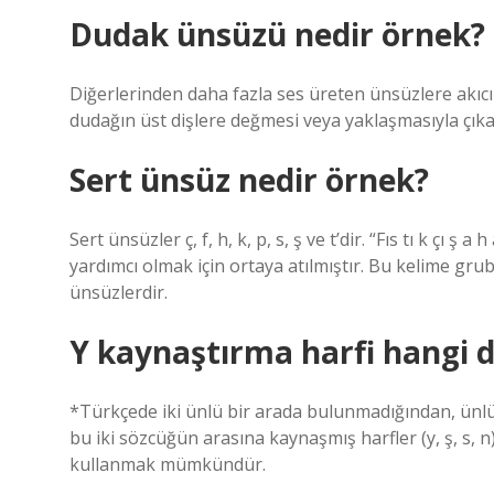
Dudak ünsüzü nedir örnek?
Diğerlerinden daha fazla ses üreten ünsüzlere akıcı
dudağın üst dişlere değmesi veya yaklaşmasıyla çıkan 
Sert ünsüz nedir örnek?
Sert ünsüzler ç, ​​f, h, k, p, s, ş ve t’dir. “Fıs tı k ç
yardımcı olmak için ortaya atılmıştır. Bu kelime gr
ünsüzlerdir.
Y kaynaştırma harfi hangi d
*Türkçede iki ünlü bir arada bulunmadığından, ünlüy
bu iki sözcüğün arasına kaynaşmış harfler (y, ş, s, 
kullanmak mümkündür.