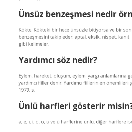
Ünsüz benzeşmesi nedir ör
Kökte. Kökteki bir hece ünsüzle bitiyorsa ve bir son
benzeşmesini takip eder: aptal, eksik, nispet, kanıt, 
gibi kelimeler.
Yardımcı söz nedir?
Eylem, hareket, oluşum, eylem, yargı anlamlarına gel
yardımcı fiiller denir. Yardımcı fiillerin en önemlil
1979, s.
Ünlü harfleri gösterir misin
a, e, ı, i, o, ö, u ve ü harflerine ünlü, diğer harflere 