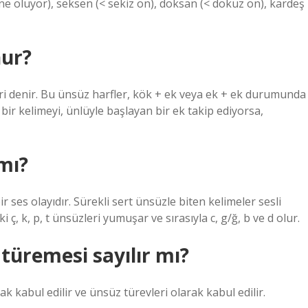
 ne oluyor), seksen (< sekiz on), doksan (< dokuz on), kardeş
nur?
ri denir. Bu ünsüz harfler, kök + ek veya ek + ek durumunda
n bir kelimeyi, ünlüyle başlayan bir ek takip ediyorsa,
mı?
es olayıdır. Sürekli sert ünsüzle biten kelimeler sesli
ç, k, p, t ünsüzleri yumuşar ve sırasıyla c, g/ğ, b ve d olur.
türemesi sayılır mı?
 kabul edilir ve ünsüz türevleri olarak kabul edilir.