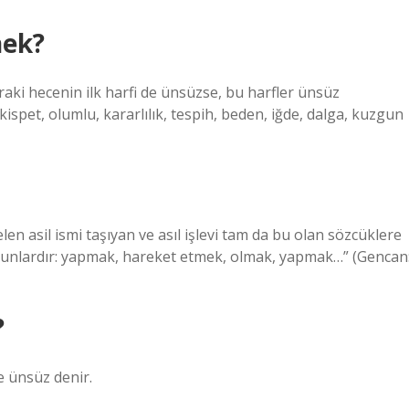
nek?
raki hecenin ilk harfi de ünsüzse, bu harfler ünsüz
kispet, olumlu, kararlılık, tespih, beden, iğde, dalga, kuzgun
en asil ismi taşıyan ve asıl işlevi tam da bu olan sözcüklere
eri şunlardır: yapmak, hareket etmek, olmak, yapmak…” (Gencan
?
ise ünsüz denir.