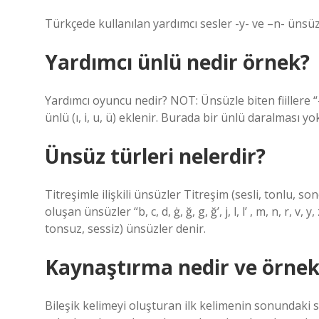
Türkçede kullanılan yardımcı sesler -y- ve –n- ünsüzleri 
Yardımcı ünlü nedir örnek?
Yardımcı oyuncu nedir? NOT: Ünsüzle biten fiillere “-
ünlü (ı, i, u, ü) eklenir. Burada bir ünlü daralması y
Ünsüz türleri nelerdir?
Titreşimle ilişkili ünsüzler Titreşim (sesli, tonlu, so
oluşan ünsüzler “b, c, d, ġ, ğ, g, ğ’, j, l, l’ , m, n, r, 
tonsuz, sessiz) ünsüzler denir.
Kaynaştırma nedir ve örnek
Bileşik kelimeyi oluşturan ilk kelimenin sonundaki ses