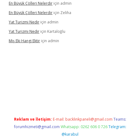
En Büyük Çölleri Nelerdir
için
admin
En Büyük Çölleri Nelerdir
için
Zeliha
Yat Turizmi Nedir
için
admin
Yat Turizmi Nedir
için
Kartaloğlu
Miş Eki Hangi Ektir
için
admin
operabet
betexper
Reklam ve İletişim:
E-mail:
backlinkpaneli@gmail.com
Teams:
forumhizmeti@gmail.com
Whatsapp: 0262 606 0 726
Telegram:
@karabul