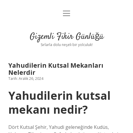
menüyü
Anasayfa
aç
Gizlilik Politikası
Gizemli Fikir Günlüğü
Yasal Uyarı
Sırlarla dolu neşeli bir yolculuk!
Hakkımızda
Yahudilerin Kutsal Mekanları
Nelerdir
Tarih: Aralık 26, 2024
Yahudilerin kutsal
mekanı nedir?
Dört Kutsal Şehir, Yahudi geleneğinde Kudüs,