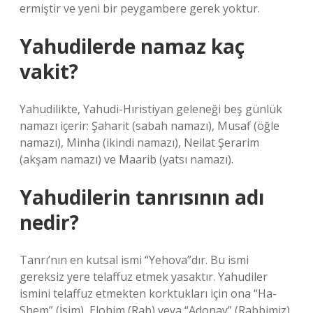
ermiştir ve yeni bir peygambere gerek yoktur.
Yahudilerde namaz kaç
vakit?
Yahudilikte, Yahudi-Hıristiyan geleneği beş günlük
namazı içerir: Şaharit (sabah namazı), Musaf (öğle
namazı), Minha (ikindi namazı), Neilat Şerarim
(akşam namazı) ve Maarib (yatsı namazı).
Yahudilerin tanrısının adı
nedir?
Tanrı’nın en kutsal ismi “Yehova”dır. Bu ismi
gereksiz yere telaffuz etmek yasaktır. Yahudiler
ismini telaffuz etmekten korktukları için ona “Ha-
Shem” (İsim), Elohim (Rab) veya “Adonay” (Rabbimiz)