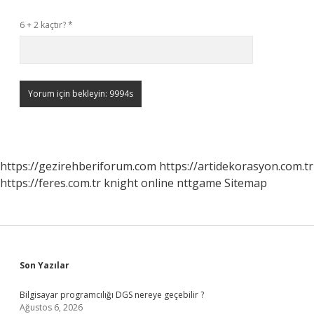
6 + 2 kaçtır?
*
https://gezirehberiforum.com
https://artidekorasyon.com.tr
https://feres.com.tr
knight online
nttgame
Sitemap
Sidebar
Son Yazılar
Bilgisayar programcılığı DGS nereye geçebilir ?
Ağustos 6, 2026