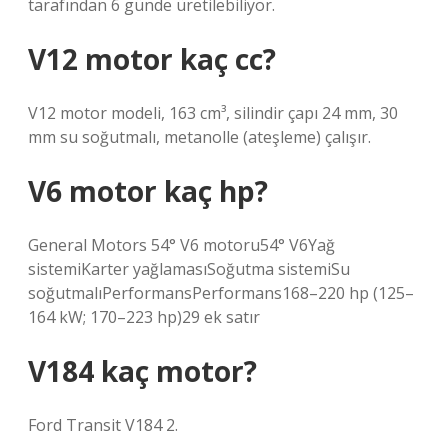
tarafından 6 günde üretilebiliyor.
V12 motor kaç cc?
V12 motor modeli, 163 cm³, silindir çapı 24 mm, 30
mm su soğutmalı, metanolle (ateşleme) çalışır.
V6 motor kaç hp?
General Motors 54° V6 motoru54° V6Yağ
sistemiKarter yağlamasıSoğutma sistemiSu
soğutmalıPerformansPerformans168–220 hp (125–
164 kW; 170–223 hp)29 ek satır
V184 kaç motor?
Ford Transit V184 2.