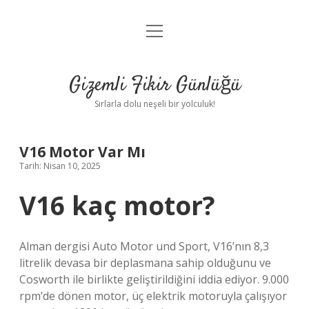
menüyü
Anasayfa
aç
Gizlilik Politikası
Gizemli Fikir Günlüğü
Yasal Uyarı
Sırlarla dolu neşeli bir yolculuk!
Hakkımızda
V16 Motor Var Mı
Tarih: Nisan 10, 2025
V16 kaç motor?
Alman dergisi Auto Motor und Sport, V16’nın 8,3
litrelik devasa bir deplasmana sahip olduğunu ve
Cosworth ile birlikte geliştirildiğini iddia ediyor. 9.000
rpm’de dönen motor, üç elektrik motoruyla çalışıyor