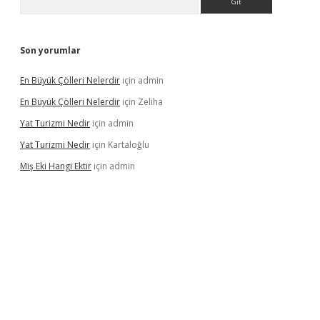
Son yorumlar
En Büyük Çölleri Nelerdir
için
admin
En Büyük Çölleri Nelerdir
için
Zeliha
Yat Turizmi Nedir
için
admin
Yat Turizmi Nedir
için
Kartaloğlu
Miş Eki Hangi Ektir
için
admin
randoperabet
betexper