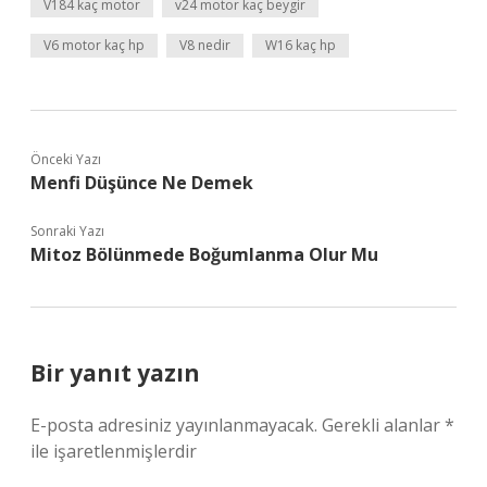
V184 kaç motor
v24 motor kaç beygir
V6 motor kaç hp
V8 nedir
W16 kaç hp
Önceki Yazı
Menfi Düşünce Ne Demek
Sonraki Yazı
Mitoz Bölünmede Boğumlanma Olur Mu
Bir yanıt yazın
E-posta adresiniz yayınlanmayacak.
Gerekli alanlar
*
ile işaretlenmişlerdir