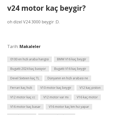
v24 motor kaç beygir?
oh dizel V24 3000 beygir :D.
Tarih:
Makaleler
0100 en hızlı araba hangisi
BMW V16 kaç beygir
Bugatti 2024 kaç basıyor
Bugatti V16 kaç beygir
Devel Sixteen kaç TL
Dünyanın en hızlı arabası ne
Ferrari kaç hızlı
V10 motor kaç beygir
V12 kaç piston
V12 motor kaç cc
V12 motor var mı
V16 kaç motor
V16 motor kaç basar
V16 motor kaç km hız yapar