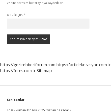
ve site adresim bu tarayıcıya kaydedilsin.
6 + 2 kaçtır?
*
https://gezirehberiforum.com
https://artidekorasyon.com.tr
https://feres.com.tr
Sitemap
Sidebar
Son Yazılar
Lösev kurbanlık bağış 2025 fiyatları ne kadar ?