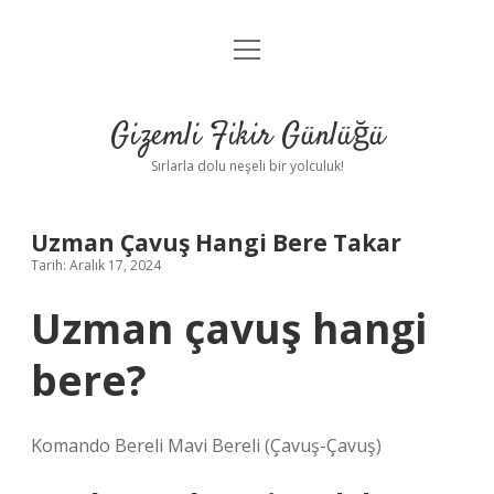
menüyü
Anasayfa
aç
Gizlilik Politikası
Gizemli Fikir Günlüğü
Yasal Uyarı
Sırlarla dolu neşeli bir yolculuk!
Hakkımızda
Uzman Çavuş Hangi Bere Takar
Tarih: Aralık 17, 2024
Uzman çavuş hangi
bere?
Komando Bereli Mavi Bereli (Çavuş-Çavuş)