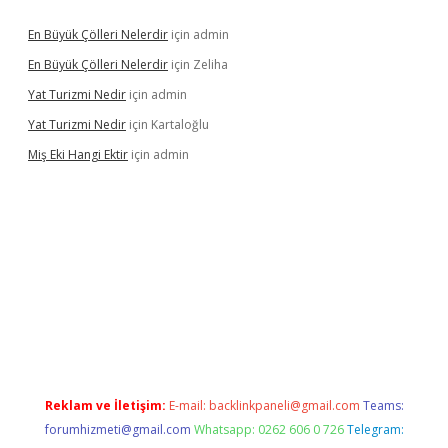
En Büyük Çölleri Nelerdir
için
admin
En Büyük Çölleri Nelerdir
için
Zeliha
Yat Turizmi Nedir
için
admin
Yat Turizmi Nedir
için
Kartaloğlu
Miş Eki Hangi Ektir
için
admin
operabet
betexper
Reklam ve İletişim:
E-mail:
backlinkpaneli@gmail.com
Teams:
forumhizmeti@gmail.com
Whatsapp: 0262 606 0 726
Telegram: