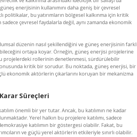
vrecilik ve kalkınma arasındaki ideolojik bir savaşı da
 güneş enerjisinin kullanımını daha geniş bir çevresel
olitikalar, bu yatırımların bölgesel kalkınma için kritik
ın sadece çevresel faydalarla değil, aynı zamanda ekonomik
lumsal düzenin nasıl şekillendiğini ve güneş enerjisinin farkl
tabileceğini ortaya koyar. Örneğin, güneş enerjisi projelerine
u projelerdeki rollerinin denetlenmesi, sürdürülebilir
konusunda kritik bir sorudur. Bu noktada, güneş enerjisi, bir
çlü ekonomik aktörlerin çıkarlarını koruyan bir mekanizma
 Karar Süreçleri
atılım önemli bir yer tutar. Ancak, bu katılımın ne kadar
lunmaktadır. Yerel halkın bu projelere katılımı, sadece
okrasiye katılımın bir göstergesi olabilir. Fakat, bu
cıların ve güçlü yerel aktörlerin etkileriyle sınırlı olabilir.