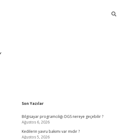
Sidebar
Son Yazılar
ilbet yeni giriş
ilbet
grandop
Bilgisayar programcılığı DGS nereye geçebilir ?
Ağustos 6, 2026
Kedilerin yavru bakımı var mıdır ?
Ağustos 5, 2026