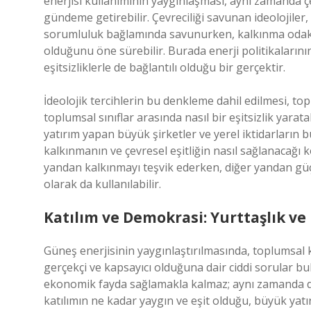
enerjisi kullanımının yaygınlaşması, aynı zamanda çe
gündeme getirebilir. Çevreciliği savunan ideolojiler,
sorumluluk bağlamında savunurken, kalkınma odaklı p
olduğunu öne sürebilir. Burada enerji politikaların
eşitsizliklerle de bağlantılı olduğu bir gerçektir.
İdeolojik tercihlerin bu denkleme dahil edilmesi, top
toplumsal sınıflar arasında nasıl bir eşitsizlik yara
yatırım yapan büyük şirketler ve yerel iktidarların b
kalkınmanın ve çevresel eşitliğin nasıl sağlanacağı 
yandan kalkınmayı teşvik ederken, diğer yandan gü
olarak da kullanılabilir.
Katılım ve Demokrasi: Yurttaşlık ve
Güneş enerjisinin yaygınlaştırılmasında, toplumsal k
gerçekçi ve kapsayıcı olduğuna dair ciddi sorular bu
ekonomik fayda sağlamakla kalmaz; aynı zamanda dem
katılımın ne kadar yaygın ve eşit olduğu, büyük yatırım