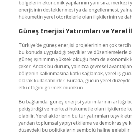
bölgelerin ekonomik yapılarının yanı sıra, merkezi y
enerjisinin desteklenmesi ya da engellenmesi, yalnı
hükümetin yerel otoritelerle olan ilişkilerinin ve dah
Güneş Enerjisi Yatırımları ve Yerel 
Türkiye’de güneş enerjisi projelerinin en çok tercih e
bu konuda uyguladığı teşvikler ve düzenlemelerle 
güneş ışınımının yüksek olduğu hem de ekonomik ka
çeker. Ancak bu durum, yalnızca çevresel avantajlar
bölgenin kalkınmasına katkı sağlamak, yerel iş gücü
olarak kullanabilirler. Burada, gücün yerel düzeyde n
etki ettiğini görmek mümkün.
Bu bağlamda, güneş enerjisi yatırımlarının arttığı b
pekiştirdiği ve merkezi hükümetle olan ilişkilerde k
olabilir. Yerel aktörlerin bu tür yatırımları teşvik
yandan toplumsal yapıyı etkileme ve demokrasiye katı
düzeydeki bu politikaların sembolü haline gelebilir; 