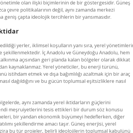
önetimle olan ilişki biçimlerinin de bir göstergesidir. Güneş
zca çevre politikalarının değil, aynı zamanda merkezi
a geniş çapta ideolojik tercihlerin bir yansımasıdır.
İktidar
dildiği yerler, iklimsel koşulların yanı sıra, yerel yönetimleri
de şekillenmektedir. İç Anadolu ve Güneydoğu Anadolu, hem
lkınma açısından geri planda kalan bölgeler olarak dikkat
dan kaynaklanmaz. Yerel yöneticiler, bu enerji türünü,
nü istihdam etmek ve dışa bağımlılığı azaltmak için bir araç
asıl dağıldığını ve bu gücün toplumsal eşitsizliklere nasıl
ölgelerde, aynı zamanda yerel iktidarların güçlerini
endi meşruiyetlerini tesis ettikleri bir durum söz konusu
 etmeleri, bir yandan ekonomik büyümeyi hedeflerken, diğer
lımı şekillendirme amacı taşır. Güneş enerjisi, yerel
zira bu tür projeler, belirli ideolojilerin toplumsal kabulünü