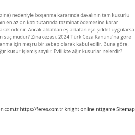
zina) nedeniyle boşanma kararında davalının tam kusurlu
ının en az on katı tutarında tazminat ödemesine karar
olarak ödenir. Ancak aldatılan eş aldatan eşe şiddet uygularsa
en suç mudur? Zina cezası, 2024 Türk Ceza Kanunu’na göre
şanma için meşru bir sebep olarak kabul edilir. Buna göre,
r kusur işlemiş sayılır. Evlilikte ağır kusurlar nelerdir?
on.com.tr
https://feres.com.tr
knight online
nttgame
Sitemap