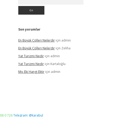
Son yorumlar
En Büyük Çölleri Nelerdir
için
admin
En Büyük Çölleri Nelerdir
için
Zeliha
Yat Turizmi Nedir
için
admin
Yat Turizmi Nedir
için
Kartaloğlu
Miş Eki Hangi Ektir
için
admin
06 0 726
Telegram: @karabul