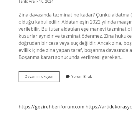
Tarih: Aralık 10, 2024
Zina davasında tazminat ne kadar? Çünkü aldatma (
olduğu kabul edilir. Aldatan eşin 2022 yılında maaş
verilebilir. Bu tutar aldatılan eşe manevi tazminat 
kusurlar aynıdır ve tazminat ödenmez. Zina hukuk
doğrudan bir ceza veya suç değildir. Ancak zina, bo
evlilik içinde zina yapan taraf, boşanma davasında ağı
Boşanma kararı sonucunda verilmesi gereken…
Zina
Devamını okuyun
Yorum Bırak
Ağır
Kusur
Mu
https://gezirehberiforum.com
https://artidekorasy