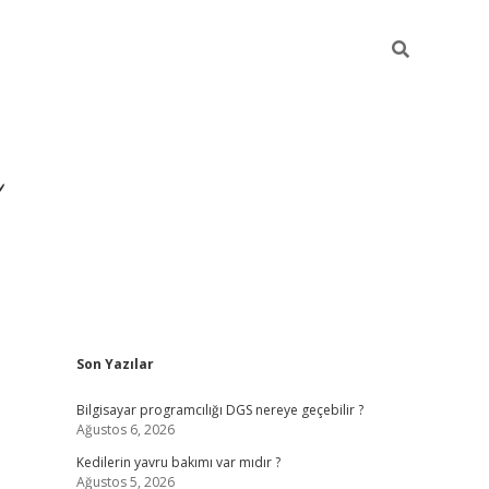
Sidebar
Son Yazılar
ilbet yeni giriş
ilbet
gra
Bilgisayar programcılığı DGS nereye geçebilir ?
Ağustos 6, 2026
Kedilerin yavru bakımı var mıdır ?
Ağustos 5, 2026