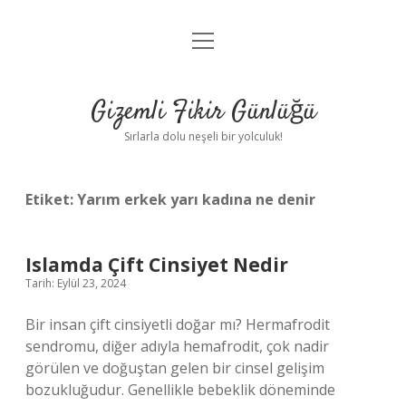
menüyü
Anasayfa
aç
Gizlilik Politikası
Gizemli Fikir Günlüğü
Yasal Uyarı
Sırlarla dolu neşeli bir yolculuk!
Hakkımızda
Etiket:
Yarım erkek yarı kadına ne denir
Islamda Çift Cinsiyet Nedir
Tarih: Eylül 23, 2024
Bir insan çift cinsiyetli doğar mı? Hermafrodit
sendromu, diğer adıyla hemafrodit, çok nadir
görülen ve doğuştan gelen bir cinsel gelişim
bozukluğudur. Genellikle bebeklik döneminde