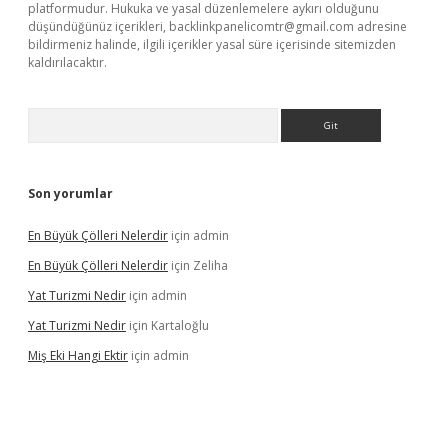
platformudur. Hukuka ve yasal düzenlemelere aykırı olduğunu
düşündüğünüz içerikleri,
backlinkpanelicomtr@gmail.com
adresine
bildirmeniz halinde, ilgili içerikler yasal süre içerisinde sitemizden
kaldırılacaktır.
Arama
Son yorumlar
En Büyük Çölleri Nelerdir
için
admin
En Büyük Çölleri Nelerdir
için
Zeliha
Yat Turizmi Nedir
için
admin
Yat Turizmi Nedir
için
Kartaloğlu
Miş Eki Hangi Ektir
için
admin