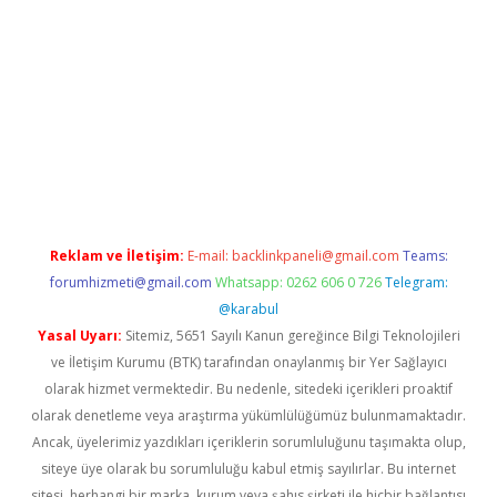
iş
ilbet
grandoperabet
betexper
Reklam ve İletişim:
E-mail:
backlinkpaneli@gmail.com
Teams:
forumhizmeti@gmail.com
Whatsapp: 0262 606 0 726
Telegram:
@karabul
Yasal Uyarı:
Sitemiz, 5651 Sayılı Kanun gereğince Bilgi Teknolojileri
ve İletişim Kurumu (BTK) tarafından onaylanmış bir Yer Sağlayıcı
olarak hizmet vermektedir. Bu nedenle, sitedeki içerikleri proaktif
olarak denetleme veya araştırma yükümlülüğümüz bulunmamaktadır.
Ancak, üyelerimiz yazdıkları içeriklerin sorumluluğunu taşımakta olup,
siteye üye olarak bu sorumluluğu kabul etmiş sayılırlar. Bu internet
sitesi, herhangi bir marka, kurum veya şahıs şirketi ile hiçbir bağlantısı