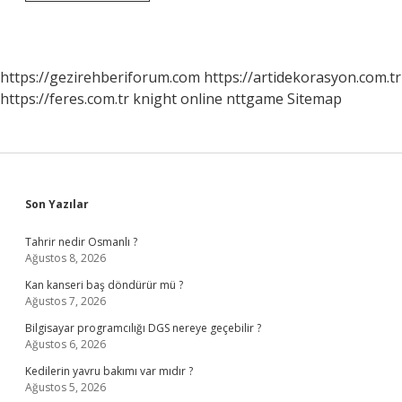
Da
Girdiğim
Gruplar
Görünür
Mü
https://gezirehberiforum.com
https://artidekorasyon.com.tr
https://feres.com.tr
knight online
nttgame
Sitemap
Sidebar
Son Yazılar
Tahrir nedir Osmanlı ?
Ağustos 8, 2026
Kan kanseri baş döndürür mü ?
Ağustos 7, 2026
Bilgisayar programcılığı DGS nereye geçebilir ?
Ağustos 6, 2026
Kedilerin yavru bakımı var mıdır ?
Ağustos 5, 2026