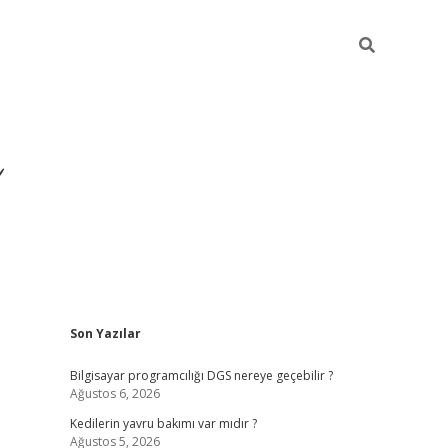
Sidebar
Son Yazılar
ilbet yeni giriş
ilbet
gra
Bilgisayar programcılığı DGS nereye geçebilir ?
Ağustos 6, 2026
Kedilerin yavru bakımı var mıdır ?
Ağustos 5, 2026