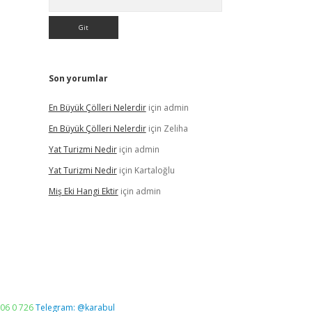
Son yorumlar
En Büyük Çölleri Nelerdir
için
admin
En Büyük Çölleri Nelerdir
için
Zeliha
Yat Turizmi Nedir
için
admin
Yat Turizmi Nedir
için
Kartaloğlu
Miş Eki Hangi Ektir
için
admin
06 0 726
Telegram: @karabul