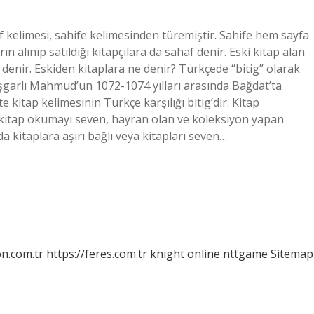
f kelimesi, sahife kelimesinden türemiştir. Sahife hem sayfa
ın alınıp satıldığı kitapçılara da sahaf denir. Eski kitap alan
 denir. Eskiden kitaplara ne denir? Türkçede “bitig” olarak
. Kaşgarlı Mahmud’un 1072-1074 yılları arasında Bağdat’ta
kitap kelimesinin Türkçe karşılığı bitig’dir. Kitap
ve kitap okumayı seven, hayran olan ve koleksiyon yapan
da kitaplara aşırı bağlı veya kitapları seven…
on.com.tr
https://feres.com.tr
knight online
nttgame
Sitemap