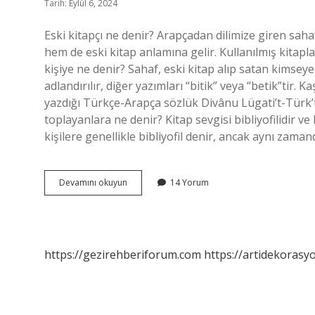
Tarih: Eylül 6, 2024
Eski kitapçı ne denir? Arapçadan dilimize giren saha
hem de eski kitap anlamına gelir. Kullanılmış kitaplar
kişiye ne denir? Sahaf, eski kitap alıp satan kimseye
adlandırılır, diğer yazımları “bitik” veya “betik”tir
yazdığı Türkçe-Arapça sözlük Divânu Lügati’t-Türk’te 
toplayanlara ne denir? Kitap sevgisi bibliyofilidir 
kişilere genellikle bibliyofil denir, ancak aynı zaman
Eski
Devamını okuyun
14 Yorum
Kitapçılar
Adı
Nedir
https://gezirehberiforum.com
https://artidekorasy