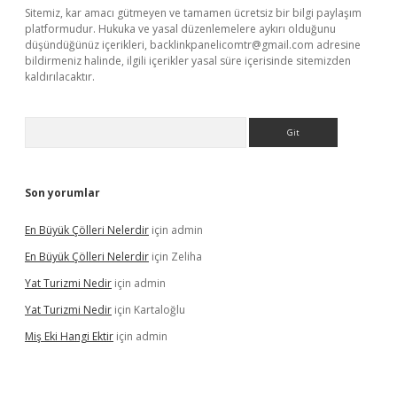
Sitemiz, kar amacı gütmeyen ve tamamen ücretsiz bir bilgi paylaşım
platformudur. Hukuka ve yasal düzenlemelere aykırı olduğunu
düşündüğünüz içerikleri,
backlinkpanelicomtr@gmail.com
adresine
bildirmeniz halinde, ilgili içerikler yasal süre içerisinde sitemizden
kaldırılacaktır.
Arama
Son yorumlar
En Büyük Çölleri Nelerdir
için
admin
En Büyük Çölleri Nelerdir
için
Zeliha
Yat Turizmi Nedir
için
admin
Yat Turizmi Nedir
için
Kartaloğlu
Miş Eki Hangi Ektir
için
admin