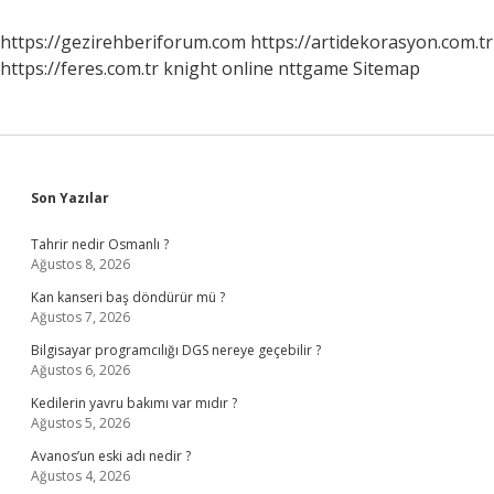
Başvuru
Sonuçları
https://gezirehberiforum.com
https://artidekorasyon.com.tr
Nasıl
https://feres.com.tr
knight online
nttgame
Sitemap
Öğrenilir
Sidebar
Son Yazılar
Tahrir nedir Osmanlı ?
Ağustos 8, 2026
Kan kanseri baş döndürür mü ?
Ağustos 7, 2026
Bilgisayar programcılığı DGS nereye geçebilir ?
Ağustos 6, 2026
Kedilerin yavru bakımı var mıdır ?
Ağustos 5, 2026
Avanos’un eski adı nedir ?
Ağustos 4, 2026