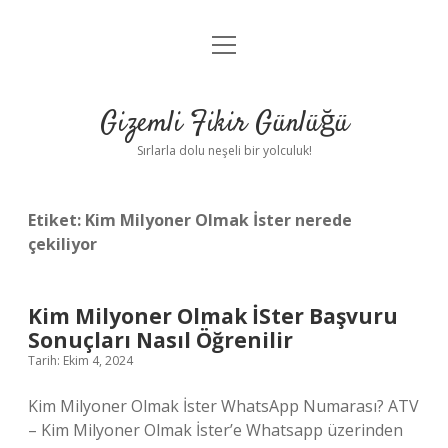
menüyü
Anasayfa
aç
Gizlilik Politikası
Gizemli Fikir Günlüğü
Yasal Uyarı
Sırlarla dolu neşeli bir yolculuk!
Hakkımızda
Etiket:
Kim Milyoner Olmak İster nerede
çekiliyor
Kim Milyoner Olmak İSter Başvuru
Sonuçları Nasıl Öğrenilir
Tarih: Ekim 4, 2024
Kim Milyoner Olmak İster WhatsApp Numarası? ATV
– Kim Milyoner Olmak İster’e Whatsapp üzerinden