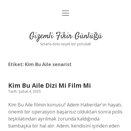
menüyü
Anasayfa
aç
Gizlilik Politikası
Gizemli Fikir Günlüğü
Yasal Uyarı
Sırlarla dolu neşeli bir yolculuk!
Hakkımızda
Etiket:
Kim Bu Aile senarist
Kim Bu Aile Dizi Mi Film Mi
Tarih: Şubat 4, 2025
Kim Bu Aile filmin konusu? Adem Haberdar’ın hayatı,
önemli bir operasyon başarısız olduktan sonra polis
teşkilatından ayrılmak zorunda kaldığında
bambaşka bir hal alır. Adem, kendisini işinden eden