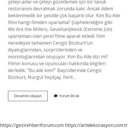
çeteyi avlar ve çeteyi gözetlemek için bir tavuk
restoranını devralmak zorunda kalır. Ancak Adem
beklenmedik bir şekilde çok başarılı olur. Kim Bu Aile
filmi hangi filmden uyarlama? Şüphelendiğim gibi
We Are the Millers, Geukhanjikeob (Extreme Job)
uyarlaması olan yerel filme aparat ekledi. Film
neredeyse tamamen Cengiz Bozkurt’un
diyaloglarından, sürprizlerinden ve
monologlarından oluşuyor. Kim Bu Aile dizi mi?
Filmin konusu ve oyuncuları hakkında bilgileri
derledik. “Bu aile kim?” Başrollerinde Cengiz
Bozkurt, Nurgül Yeşilçay, Ferit…
Kim
Devamını okuyun
Yorum Bırak
Bu
Aile
Dizi
Mi
Film
https://gezirehberiforum.com
https://artidekorasyon.com.tr
Mi