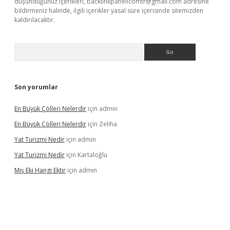
düşündüğünüz içerikleri,
backlinkpanelicomtr@gmail.com
adresine
bildirmeniz halinde, ilgili içerikler yasal süre içerisinde sitemizden
kaldırılacaktır.
Arama
Son yorumlar
En Büyük Çölleri Nelerdir
için
admin
En Büyük Çölleri Nelerdir
için
Zeliha
Yat Turizmi Nedir
için
admin
Yat Turizmi Nedir
için
Kartaloğlu
Miş Eki Hangi Ektir
için
admin