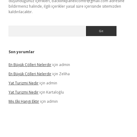
düşündüğünüz içerikleri,
backlinkpanelicomtr@gmail.com
adresine
bildirmeniz halinde, ilgili içerikler yasal süre içerisinde sitemizden
kaldırılacaktır.
Arama
Son yorumlar
En Büyük Çölleri Nelerdir
için
admin
En Büyük Çölleri Nelerdir
için
Zeliha
Yat Turizmi Nedir
için
admin
Yat Turizmi Nedir
için
Kartaloğlu
Miş Eki Hangi Ektir
için
admin