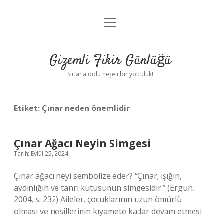
menüyü
Anasayfa
aç
Gizlilik Politikası
Gizemli Fikir Günlüğü
Yasal Uyarı
Sırlarla dolu neşeli bir yolculuk!
Hakkımızda
Etiket:
Çınar neden önemlidir
Çınar Ağacı Neyin Simgesi
Tarih: Eylül 25, 2024
Çınar ağacı neyi sembolize eder? “Çınar; ışığın,
aydınlığın ve tanrı kutusunun simgesidir.” (Ergun,
2004, s. 232) Aileler, çocuklarının uzun ömürlü
olması ve nesillerinin kıyamete kadar devam etmesi