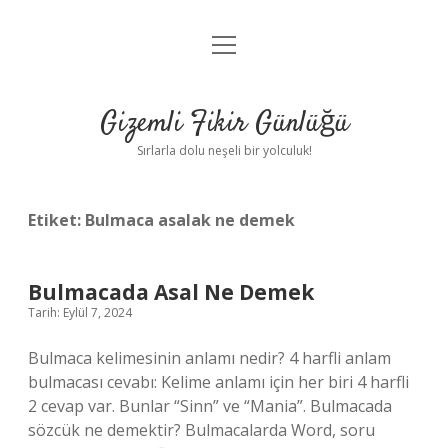
menüyü
Anasayfa
aç
Gizlilik Politikası
Gizemli Fikir Günlüğü
Yasal Uyarı
Sırlarla dolu neşeli bir yolculuk!
Hakkımızda
Etiket:
Bulmaca asalak ne demek
Bulmacada Asal Ne Demek
Tarih: Eylül 7, 2024
Bulmaca kelimesinin anlamı nedir? 4 harfli anlam
bulmacası cevabı: Kelime anlamı için her biri 4 harfli
2 cevap var. Bunlar “Sinn” ve “Mania”. Bulmacada
sözcük ne demektir? Bulmacalarda Word, soru