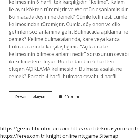
kelimesinin 6 harfli tek karşılığıdır. “Kelime”, Kalam
ile aynı kökten türemiştir ve Word’ün eşanlamlısıdır.
Bulmacada deyim ne demek? Cümle kelimesi, cümle
kelimesinden türemiştir. Cümle, söylenen ve dile
getirilen söz anlamına gelir. Bulmacada açıklama ne
demek? Kelime bulmacalarında, kare veya kanca
bulmacalarında karşılaştığımız “Açıklamalar
kelimesinin bilmece anlamı nedir” sorusunun cevabı
iki kelimeden oluşur. Bunlardan biri 6 harften
oluşan AÇIKLAMA kelimesidir. Bulmaca asalak ne
demek? Parazit 4 harfli bulmaca cevabı. 4 harfli…
Bulmacada
Devamını okuyun
6 Yorum
Asal
Ne
Demek
https://gezirehberiforum.com
https://artidekorasyon.com.tr
https://feres.com.tr
knight online
nttgame
Sitemap