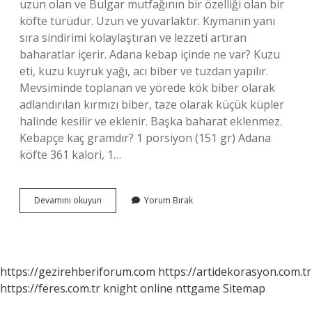
uzun olan ve Bulgar mutfağının bir özelliği olan bir
köfte türüdür. Uzun ve yuvarlaktır. Kıymanın yanı
sıra sindirimi kolaylaştıran ve lezzeti artıran
baharatlar içerir. Adana kebap içinde ne var? Kuzu
eti, kuzu kuyruk yağı, acı biber ve tuzdan yapılır.
Mevsiminde toplanan ve yörede kök biber olarak
adlandırılan kırmızı biber, taze olarak küçük küpler
halinde kesilir ve eklenir. Başka baharat eklenmez.
Kebapçe kaç gramdır? 1 porsiyon (151 gr) Adana
köfte 361 kalori, 1…
Kebapçe
Devamını okuyun
Yorum Bırak
Içinde
Ne
Var
https://gezirehberiforum.com
https://artidekorasyon.com.tr
https://feres.com.tr
knight online
nttgame
Sitemap