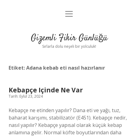
menüyü
Anasayfa
aç
Gizlilik Politikası
Gizemli Fikir Günlüğü
Yasal Uyarı
Sırlarla dolu neşeli bir yolculuk!
Hakkımızda
Etiket:
Adana kebab eti nasıl hazırlanır
Kebapçe Içinde Ne Var
Tarih: Eylül 23, 2024
Kebapçe ne etinden yapılır? Dana eti ve yağı, tuz,
baharat karışımı, stabilizatör (E451). Kebapçe nedir,
nasıl yapılır? Kebapçe yapısal olarak küçük kebap
anlamına gelir. Normal köfte boyutlarından daha