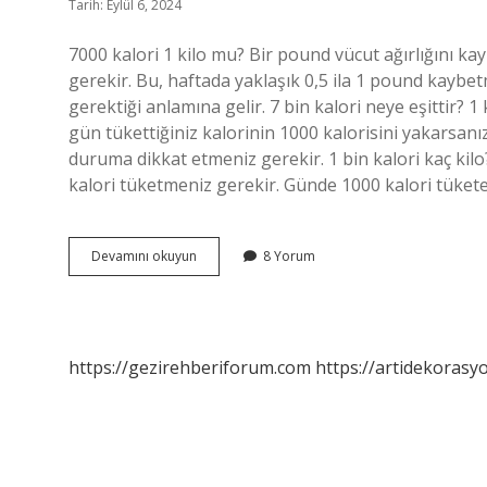
Tarih: Eylül 6, 2024
7000 kalori 1 kilo mu? Bir pound vücut ağırlığını kay
gerekir. Bu, haftada yaklaşık 0,5 ila 1 pound kaybetm
gerektiği anlamına gelir. 7 bin kalori neye eşittir? 
gün tükettiğiniz kalorinin 1000 kalorisini yakarsan
duruma dikkat etmeniz gerekir. 1 bin kalori kaç kil
kalori tüketmeniz gerekir. Günde 1000 kalori tükete
7
Devamını okuyun
8 Yorum
Bin
Kalori
Kaç
Kilo
https://gezirehberiforum.com
https://artidekorasy