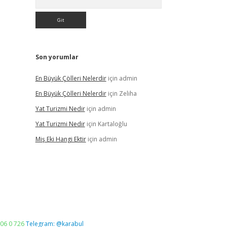
Son yorumlar
En Büyük Çölleri Nelerdir
için
admin
En Büyük Çölleri Nelerdir
için
Zeliha
Yat Turizmi Nedir
için
admin
Yat Turizmi Nedir
için
Kartaloğlu
Miş Eki Hangi Ektir
için
admin
06 0 726
Telegram: @karabul