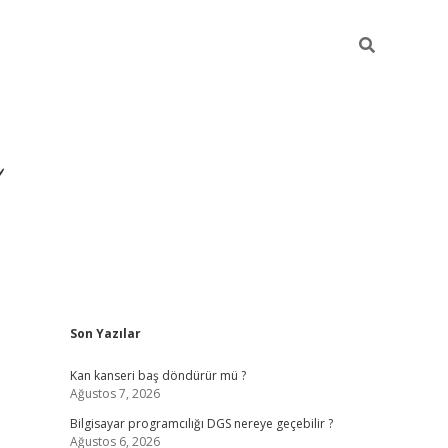
Sidebar
Son Yazılar
ilbet yeni giriş
ilbet
gr
Kan kanseri baş döndürür mü ?
Ağustos 7, 2026
Bilgisayar programcılığı DGS nereye geçebilir ?
Ağustos 6, 2026