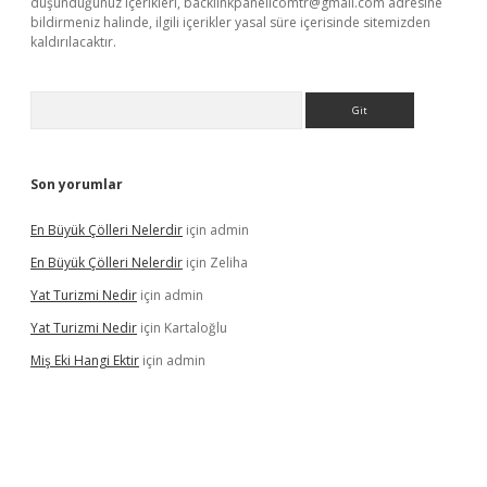
düşündüğünüz içerikleri,
backlinkpanelicomtr@gmail.com
adresine
bildirmeniz halinde, ilgili içerikler yasal süre içerisinde sitemizden
kaldırılacaktır.
Arama
Son yorumlar
En Büyük Çölleri Nelerdir
için
admin
En Büyük Çölleri Nelerdir
için
Zeliha
Yat Turizmi Nedir
için
admin
Yat Turizmi Nedir
için
Kartaloğlu
Miş Eki Hangi Ektir
için
admin