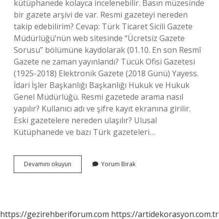
kütüphanede kolayca incelenebilir. Basın müzesinde
bir gazete arşivi de var. Resmi gazeteyi nereden
takip edebilirim? Cevap: Türk Ticaret Sicili Gazete
Müdürlüğü’nün web sitesinde “Ücretsiz Gazete
Sorusu” bölümüne kaydolarak (01.10. En son Resmî
Gazete ne zaman yayınlandı? Tücük Ofisi Gazetesi
(1925-2018) Elektronik Gazete (2018 Günü) Yayess.
İdari İşler Başkanlığı Başkanlığı Hukuk ve Hukuk
Genel Müdürlüğü. Resmi gazetede arama nasıl
yapılır? Kullanıcı adı ve şifre kayıt ekranına girilir.
Eski gazetelere nereden ulaşılır? Ulusal
Kütüphanede ve bazı Türk gazeteleri…
Resmî
Devamını okuyun
Yorum Bırak
Gazete
Nerede
Bulabilirim
https://gezirehberiforum.com
https://artidekorasyon.com.tr