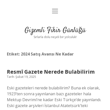
menüyü
Anasayfa
aç
Gizlilik Politikası
Gizemli Fikir Günlüğü
Yasal Uyarı
Sırlarla dolu neşeli bir yolculuk!
Hakkımızda
Etiket:
2024 Satış Avansı Ne Kadar
Resmî Gazete Nerede Bulabilirim
Tarih: Şubat 19, 2025
Eski gazeteleri nerede bulabilirim? Buna ek olarak,
1923’ten sonra yayınlanan bazı gazeteler hala
Mektup Devrimi’ne kadar Eski Türkçe’de yayınlandı.
Eski gazete arşivleri İstanbul Atatetsürk’teki