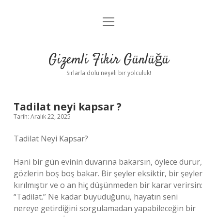
menüyü
Anasayfa
aç
Gizlilik Politikası
Gizemli Fikir Günlüğü
Yasal Uyarı
Sırlarla dolu neşeli bir yolculuk!
Hakkımızda
Tadilat neyi kapsar ?
Tarih: Aralık 22, 2025
Tadilat Neyi Kapsar?
Hani bir gün evinin duvarına bakarsın, öylece durur,
gözlerin boş boş bakar. Bir şeyler eksiktir, bir şeyler
kırılmıştır ve o an hiç düşünmeden bir karar verirsin:
“Tadilat.” Ne kadar büyüdüğünü, hayatın seni
nereye getirdiğini sorgulamadan yapabileceğin bir