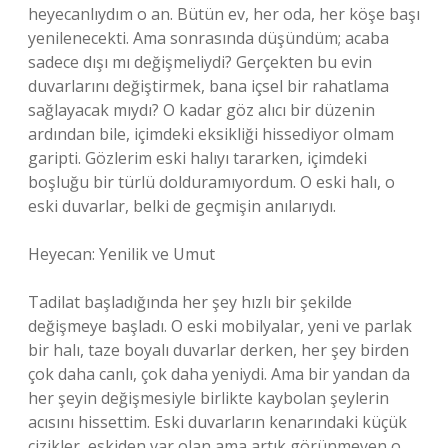
heyecanlıydım o an. Bütün ev, her oda, her köşe başı
yenilenecekti. Ama sonrasında düşündüm; acaba
sadece dışı mı değişmeliydi? Gerçekten bu evin
duvarlarını değiştirmek, bana içsel bir rahatlama
sağlayacak mıydı? O kadar göz alıcı bir düzenin
ardından bile, içimdeki eksikliği hissediyor olmam
garipti. Gözlerim eski halıyı tararken, içimdeki
boşluğu bir türlü dolduramıyordum. O eski halı, o
eski duvarlar, belki de geçmişin anılarıydı.
Heyecan: Yenilik ve Umut
Tadilat başladığında her şey hızlı bir şekilde
değişmeye başladı. O eski mobilyalar, yeni ve parlak
bir halı, taze boyalı duvarlar derken, her şey birden
çok daha canlı, çok daha yeniydi. Ama bir yandan da
her şeyin değişmesiyle birlikte kaybolan şeylerin
acısını hissettim. Eski duvarların kenarındaki küçük
çizikler, eskiden var olan ama artık görünmeyen o