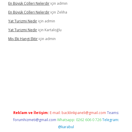
En Büyük Çölleri Nelerdir
için
admin
En Büyük Çölleri Nelerdir
için
Zeliha
Yat Turizmi Nedir
için
admin
Yat Turizmi Nedir
için
Kartaloğlu
Miş Eki Hangi Ektir
için
admin
operabet
betexper
Reklam ve İletişim:
E-mail:
backlinkpaneli@gmail.com
Teams:
forumhizmeti@gmail.com
Whatsapp: 0262 606 0 726
Telegram:
@karabul