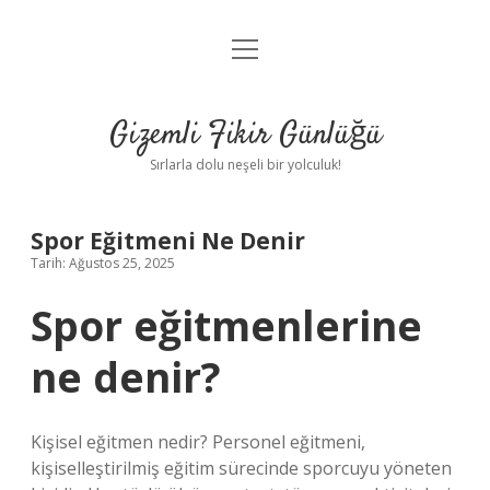
menüyü
Anasayfa
aç
Gizlilik Politikası
Gizemli Fikir Günlüğü
Yasal Uyarı
Sırlarla dolu neşeli bir yolculuk!
Hakkımızda
Spor Eğitmeni Ne Denir
Tarih: Ağustos 25, 2025
Spor eğitmenlerine
ne denir?
Kişisel eğitmen nedir? Personel eğitmeni,
kişiselleştirilmiş eğitim sürecinde sporcuyu yöneten