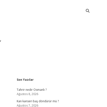
Sidebar
Son Yazılar
ilbet yeni giriş
ilbet
grandope
Tahrir nedir Osmanlı ?
Ağustos 8, 2026
Kan kanseri baş döndürür mü ?
Ağustos 7, 2026