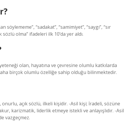
ır?
lan söylememe”, “sadakat”, “samimiyet”, “saygı”, “sır
sözlü olma” ifadeleri ilk 10’da yer aldı.
?
ti yeteneği olan, hayatına ve çevresine olumlu katkılarda
aha birçok olumlu özelliğe sahip olduğu bilinmektedir.
nurlu, açık sözlü, ilkeli kişidir. -Asil kişi; İradeli, sözüne
kur, karizmatik, liderlik etmeye istekli ve anlayışlıdır. -Asil
 de vazgeçmez.