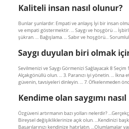
Kaliteli insan nasıl olunur?
Bunlar şunlardır: Empati ve anlayış İyi bir insan ol
ve empati göstermektir. … Saygı ve hoşgörü … İşbirli
şükran. … Bağışlama. … Sabır ve hoşgörü… Sorumlu
Saygı duyulan biri olmak iç
Sevilmenizi ve Saygı Görmenizi Sağlayacak 8 Seçim 1.
Alçakgönüllü olun. … 3. Paranızı iyi yönetin. … İkna 
güvenin, tavsiyeleri dinleyin. … 7. Öfkelenmeden önc
Kendime olan saygımı nasıl
Özgüveni artırmanın bazı yolları nelerdir? …Gerçekç
Bireysel değişikliklerinize açık olun. …Kendinizi başk
Başarılarınızı kendinize hatırlatın. …Olumlamalar 