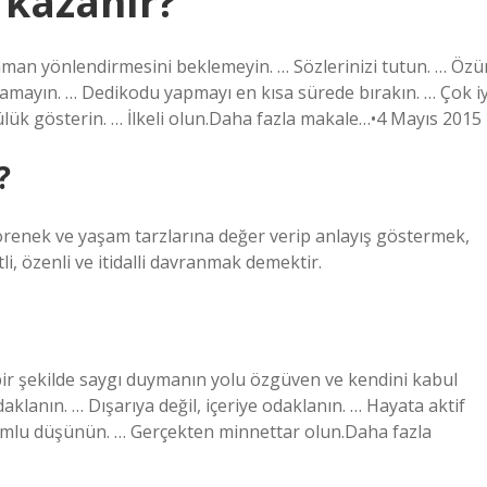
 kazanır?
 zaman yönlendirmesini beklemeyin. … Sözlerinizi tutun. … Özü
camayın. … Dedikodu yapmayı en kısa sürede bırakın. … Çok iy
lük gösterin. … İlkeli olun.Daha fazla makale…•4 Mayıs 2015
?
görenek ve yaşam tarzlarına değer verip anlayış göstermek,
li, özenli ve itidalli davranmak demektir.
bir şekilde saygı duymanın yolu özgüven ve kendini kabul
klanın. … Dışarıya değil, içeriye odaklanın. … Hayata aktif
Olumlu düşünün. … Gerçekten minnettar olun.Daha fazla