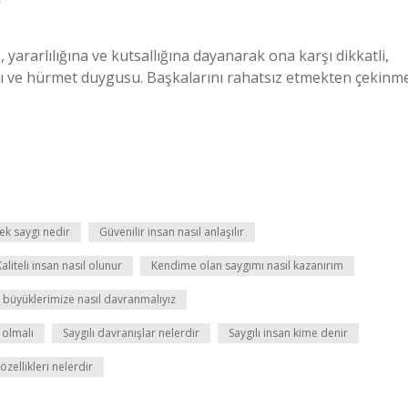
?
 yararlılığına ve kutsallığına dayanarak ona karşı dikkatli,
gı ve hürmet duygusu. Başkalarını rahatsız etmekten çekinm
ek saygı nedir
Güvenilir insan nasıl anlaşılır
Kaliteli insan nasıl olunur
Kendime olan saygımı nasıl kazanırım
 büyüklerimize nasıl davranmalıyız
l olmalı
Saygılı davranışlar nelerdir
Saygılı insan kime denir
özellikleri nelerdir