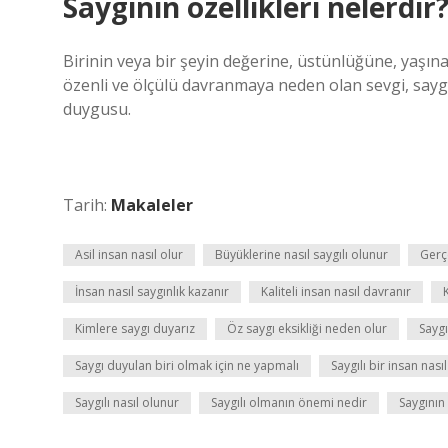
Saygının özellikleri nelerdir
Birinin veya bir şeyin değerine, üstünlüğüne, yaşına,
özenli ve ölçülü davranmaya neden olan sevgi, say
duygusu.
Tarih:
Makaleler
Asil insan nasıl olur
Büyüklerine nasıl saygılı olunur
Gerç
İnsan nasıl saygınlık kazanır
Kaliteli insan nasıl davranır
Kimlere saygı duyarız
Öz saygı eksikliği neden olur
Saygı
Saygı duyulan biri olmak için ne yapmalı
Saygılı bir insan nası
Saygılı nasıl olunur
Saygılı olmanın önemi nedir
Saygının 