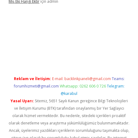
Miş Eki Hangi Ektir
için
admin
ndoperabet
betexper
Reklam ve İletişim:
E-mail:
backlinkpaneli@gmail.com
Teams:
forumhizmeti@gmail.com
Whatsapp: 0262 606 0 726
Telegram:
@karabul
Yasal Uyarı:
Sitemiz, 5651 Sayılı Kanun gereğince Bilgi Teknolojileri
ve İletişim Kurumu (BTK) tarafından onaylanmış bir Yer Sağlayıcı
olarak hizmet vermektedir. Bu nedenle, sitedeki içerikleri proaktif
olarak denetleme veya araştırma yükümlülüğümüz bulunmamaktadır.
Ancak, üyelerimiz yazdıkları içeriklerin sorumluluğunu taşımakta olup,
siteye üye olarak bu sorumluluğu kabul etmiş sayılırlar. Bu internet