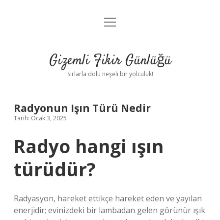
menüyü
Anasayfa
aç
Gizlilik Politikası
Gizemli Fikir Günlüğü
Yasal Uyarı
Sırlarla dolu neşeli bir yolculuk!
Hakkımızda
Radyonun Işın Türü Nedir
Tarih: Ocak 3, 2025
Radyo hangi ışın
türüdür?
Radyasyon, hareket ettikçe hareket eden ve yayılan
enerjidir; evinizdeki bir lambadan gelen görünür ışık