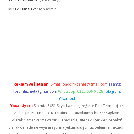
Yat Turizmi Nedir
için
Kartaloğlu
Miş Eki Hangi Ektir
için
admin
operabet
betexper
Reklam ve İletişim:
E-mail:
backlinkpaneli@gmail.com
Teams:
forumhizmeti@gmail.com
Whatsapp: 0262 606 0 726
Telegram:
@karabul
Yasal Uyarı:
Sitemiz, 5651 Sayılı Kanun gereğince Bilgi Teknolojileri
ve İletişim Kurumu (BTK) tarafından onaylanmış bir Yer Sağlayıcı
olarak hizmet vermektedir. Bu nedenle, sitedeki içerikleri proaktif
olarak denetleme veya araştırma yükümlülüğümüz bulunmamaktadır.