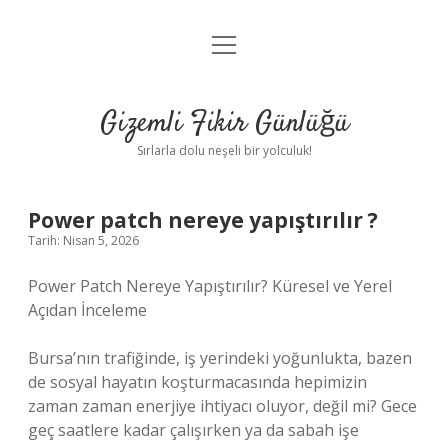
menüyü
Anasayfa
aç
Gizlilik Politikası
Gizemli Fikir Günlüğü
Yasal Uyarı
Sırlarla dolu neşeli bir yolculuk!
Hakkımızda
Power patch nereye yapıştırılır ?
Tarih: Nisan 5, 2026
Power Patch Nereye Yapıştırılır? Küresel ve Yerel
Açıdan İnceleme
Bursa’nın trafiğinde, iş yerindeki yoğunlukta, bazen
de sosyal hayatın koşturmacasında hepimizin
zaman zaman enerjiye ihtiyacı oluyor, değil mi? Gece
geç saatlere kadar çalışırken ya da sabah işe