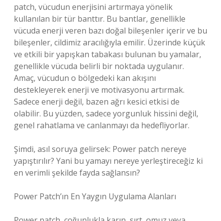
patch, vücudun enerjisini artırmaya yönelik
kullanılan bir tür banttır. Bu bantlar, genellikle
vücuda enerji veren bazı doğal bileşenler içerir ve bu
bileşenler, cildimiz aracılığıyla emilir. Üzerinde küçük
ve etkili bir yapışkan tabakası bulunan bu yamalar,
genellikle vücuda belirli bir noktada uygulanır.
Amaç, vücudun o bölgedeki kan akışını
destekleyerek enerji ve motivasyonu artırmak.
Sadece enerji değil, bazen ağrı kesici etkisi de
olabilir. Bu yüzden, sadece yorgunluk hissini değil,
genel rahatlama ve canlanmayı da hedefliyorlar.
Şimdi, asıl soruya gelirsek: Power patch nereye
yapıştırılır? Yani bu yamayı nereye yerleştireceğiz ki
en verimli şekilde fayda sağlansın?
Power Patch’ın En Yaygın Uygulama Alanları
Power patch, çoğunlukla karın, sırt, omuz veya