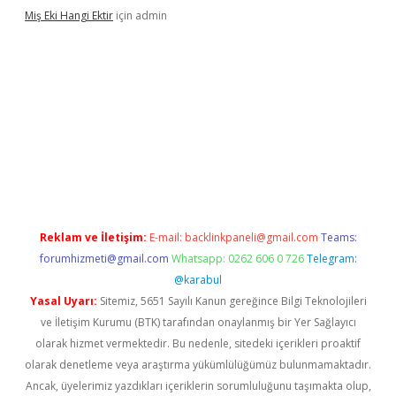
Miş Eki Hangi Ektir
için
admin
ndoperabet
betexper
Reklam ve İletişim:
E-mail:
backlinkpaneli@gmail.com
Teams:
forumhizmeti@gmail.com
Whatsapp: 0262 606 0 726
Telegram:
@karabul
Yasal Uyarı:
Sitemiz, 5651 Sayılı Kanun gereğince Bilgi Teknolojileri
ve İletişim Kurumu (BTK) tarafından onaylanmış bir Yer Sağlayıcı
olarak hizmet vermektedir. Bu nedenle, sitedeki içerikleri proaktif
olarak denetleme veya araştırma yükümlülüğümüz bulunmamaktadır.
Ancak, üyelerimiz yazdıkları içeriklerin sorumluluğunu taşımakta olup,