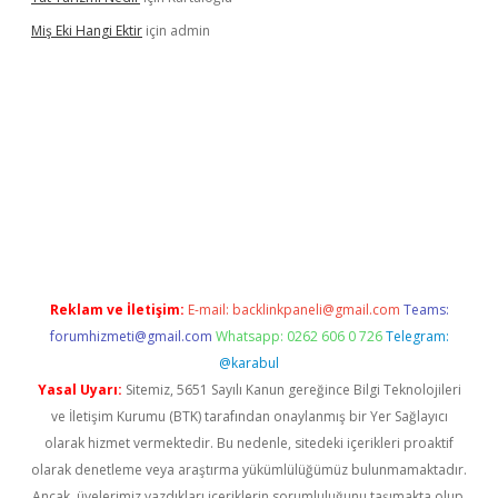
Miş Eki Hangi Ektir
için
admin
ndoperabet
betexper
Reklam ve İletişim:
E-mail:
backlinkpaneli@gmail.com
Teams:
forumhizmeti@gmail.com
Whatsapp: 0262 606 0 726
Telegram:
@karabul
Yasal Uyarı:
Sitemiz, 5651 Sayılı Kanun gereğince Bilgi Teknolojileri
ve İletişim Kurumu (BTK) tarafından onaylanmış bir Yer Sağlayıcı
olarak hizmet vermektedir. Bu nedenle, sitedeki içerikleri proaktif
olarak denetleme veya araştırma yükümlülüğümüz bulunmamaktadır.
Ancak, üyelerimiz yazdıkları içeriklerin sorumluluğunu taşımakta olup,