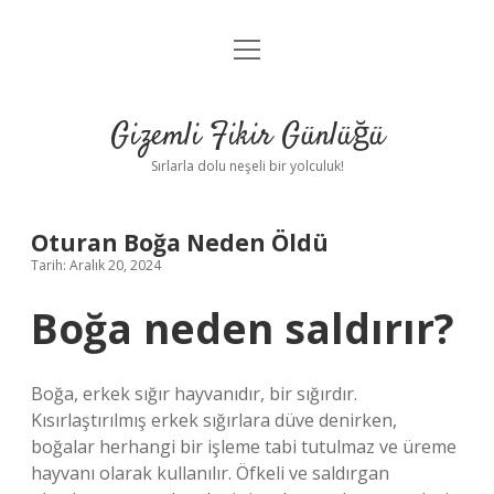
menüyü
Anasayfa
aç
Gizlilik Politikası
Gizemli Fikir Günlüğü
Yasal Uyarı
Sırlarla dolu neşeli bir yolculuk!
Hakkımızda
Oturan Boğa Neden Öldü
Tarih: Aralık 20, 2024
Boğa neden saldırır?
Boğa, erkek sığır hayvanıdır, bir sığırdır.
Kısırlaştırılmış erkek sığırlara düve denirken,
boğalar herhangi bir işleme tabi tutulmaz ve üreme
hayvanı olarak kullanılır. Öfkeli ve saldırgan