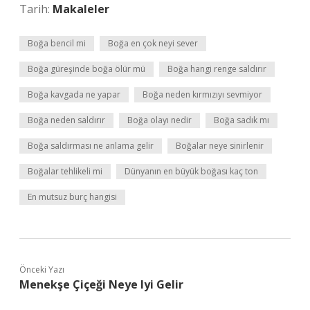
Tarih:
Makaleler
Boğa bencil mi
Boğa en çok neyi sever
Boğa güreşinde boğa ölür mü
Boğa hangi renge saldırır
Boğa kavgada ne yapar
Boğa neden kırmızıyı sevmiyor
Boğa neden saldırır
Boğa olayı nedir
Boğa sadık mı
Boğa saldırması ne anlama gelir
Boğalar neye sinirlenir
Boğalar tehlikeli mi
Dünyanın en büyük boğası kaç ton
En mutsuz burç hangisi
Önceki Yazı
Menekşe Çiçeği Neye Iyi Gelir