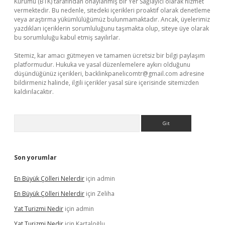
Kurumu (BTK) tarafından onaylanmış bir Yer Sağlayıcı olarak hizmet
vermektedir. Bu nedenle, sitedeki içerikleri proaktif olarak denetleme
veya araştırma yükümlülüğümüz bulunmamaktadır. Ancak, üyelerimiz
yazdıkları içeriklerin sorumluluğunu taşımakta olup, siteye üye olarak
bu sorumluluğu kabul etmiş sayılırlar.
Sitemiz, kar amacı gütmeyen ve tamamen ücretsiz bir bilgi paylaşım
platformudur. Hukuka ve yasal düzenlemelere aykırı olduğunu
düşündüğünüz içerikleri,
backlinkpanelicomtr@gmail.com
adresine
bildirmeniz halinde, ilgili içerikler yasal süre içerisinde sitemizden
kaldırılacaktır.
Arama
Son yorumlar
En Büyük Çölleri Nelerdir
için
admin
En Büyük Çölleri Nelerdir
için
Zeliha
Yat Turizmi Nedir
için
admin
Yat Turizmi Nedir
için
Kartaloğlu