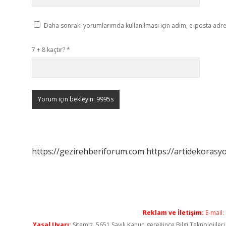
Daha sonraki yorumlarımda kullanılması için adım, e-posta adres
7 + 8 kaçtır?
*
https://gezirehberiforum.com
https://artidekorasy
Reklam ve İletişim:
E-mail:
Yasal Uyarı:
Sitemiz, 5651 Sayılı Kanun gereğince Bilgi Teknolojiler