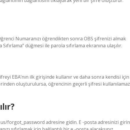
ğlantımın bağlantısını tıklayarak yeni bir şifre oluşturur.
 Öğrenci Numaranızı öğrendikten sonra OBS şifrenizi almak
a Sıfırlama” düğmesi ile parola sıfırlama ekranına ulaşılır.
ifreyi EBA’nın ilk girişinde kullanır ve daha sonra kendisi için
erinden oluşturulursa, öğrencinin geçerli şifresi kullanılamaz
lır?
us/forgot_password adresine gidin. E -posta adresinizi girin
nızı sıfırlamak için bağlantılı bir e -posta alacaksınız.