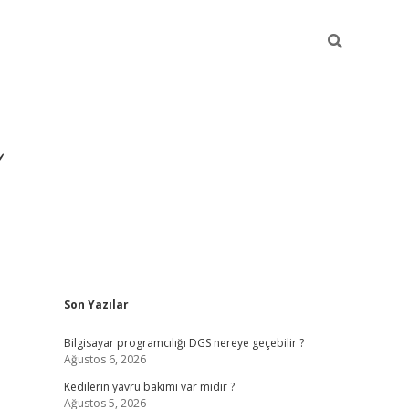
Sidebar
Son Yazılar
ilbet yeni giriş
ilbet
gr
Bilgisayar programcılığı DGS nereye geçebilir ?
Ağustos 6, 2026
Kedilerin yavru bakımı var mıdır ?
Ağustos 5, 2026