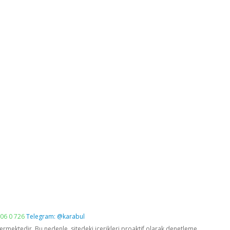
06 0 726
Telegram: @karabul
vermektedir. Bu nedenle, sitedeki içerikleri proaktif olarak denetleme