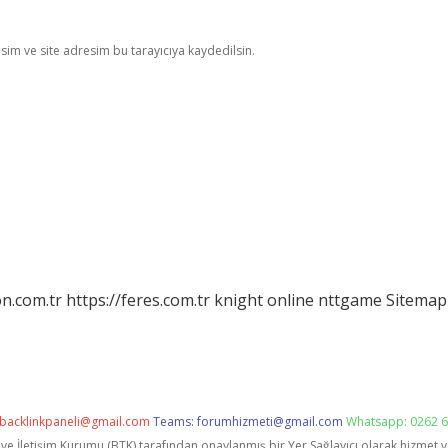
im ve site adresim bu tarayıcıya kaydedilsin.
on.com.tr
https://feres.com.tr
knight online
nttgame
Sitemap
backlinkpaneli@gmail.com
Teams:
forumhizmeti@gmail.com
Whatsapp: 0262 6
i ve İletişim Kurumu (BTK) tarafından onaylanmış bir Yer Sağlayıcı olarak hizmet 