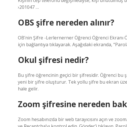
Kişinin cep telefonu değişmediyse, kişi unutulmuş ba
›201047 …
OBS şifre nereden alınır?
OB’nin Şifre -Lerlernerner Öğrenci Öğrenci Ekranı
için bağlantıya tıklayarak. Aşağıdaki ekranda, “Parol
Okul şifresi nedir?
Bu şifre öğrencinin geçici bir şifresidir. Öğrenci bu ş
yeni bir şifre oluşturur. Tek yollu şifre bu ekran üz
hale gelir.
Zoom şifresine nereden bakı
Zoom hesabınızda bir web tarayıcısını açın ve zoom.
ve Recaptcha’yı kontrol edin. Gönder’i tıklayın. Parola