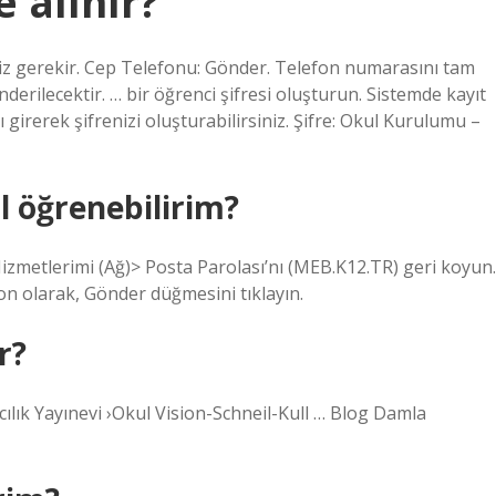
e alınır?
meniz gerekir. Cep Telefonu: Gönder. Telefon numarasını tam
erilecektir. … bir öğrenci şifresi oluşturun. Sistemde kayıt
ı girerek şifrenizi oluşturabilirsiniz. Şifre: Okul Kurulumu –
l öğrenebilirim?
zmetlerimi (Ağ)> Posta Parolası’nı (MEB.K12.TR) geri koyun.
on olarak, Gönder düğmesini tıklayın.
r?
lık Yayınevi ›Okul Vision-Schneil-Kull … Blog Damla