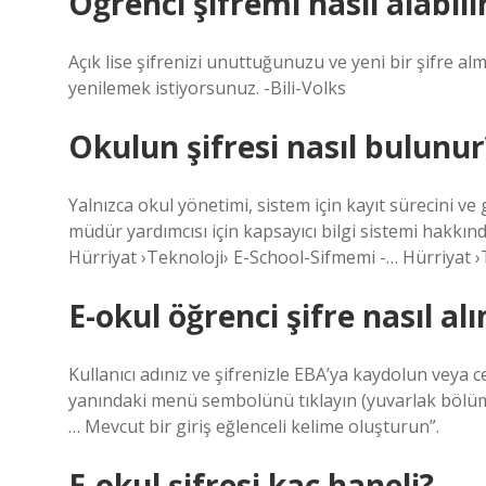
Öğrenci şifremi nasıl alabil
Açık lise şifrenizi unuttuğunuzu ve yeni bir şifre almak
yenilemek istiyorsunuz. -Bili-Volks
Okulun şifresi nasıl bulunur
Yalnızca okul yönetimi, sistem için kayıt sürecini ve
müdür yardımcısı için kapsayıcı bilgi sistemi hakkında 
Hürriyat ›Teknoloji› E-School-Sifmemi -… Hürriyat ›
E-okul öğrenci şifre nasıl alı
Kullanıcı adınız ve şifrenizle EBA’ya kaydolun veya
yanındaki menü sembolünü tıklayın (yuvarlak bölüm).
… Mevcut bir giriş eğlenceli kelime oluşturun”.
E-okul şifresi kaç haneli?