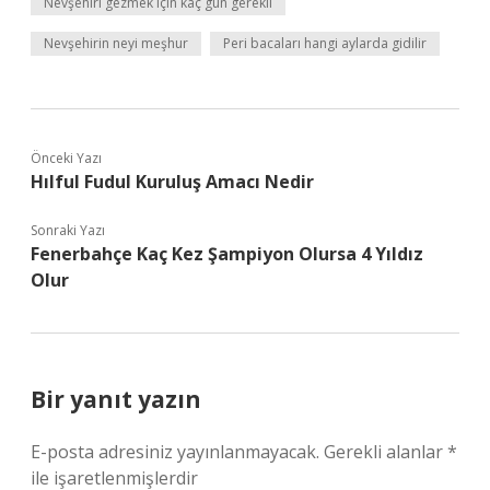
Nevşehiri gezmek için kaç gün gerekli
Nevşehirin neyi meşhur
Peri bacaları hangi aylarda gidilir
Önceki Yazı
Hılful Fudul Kuruluş Amacı Nedir
Sonraki Yazı
Fenerbahçe Kaç Kez Şampiyon Olursa 4 Yıldız
Olur
Bir yanıt yazın
E-posta adresiniz yayınlanmayacak.
Gerekli alanlar
*
ile işaretlenmişlerdir