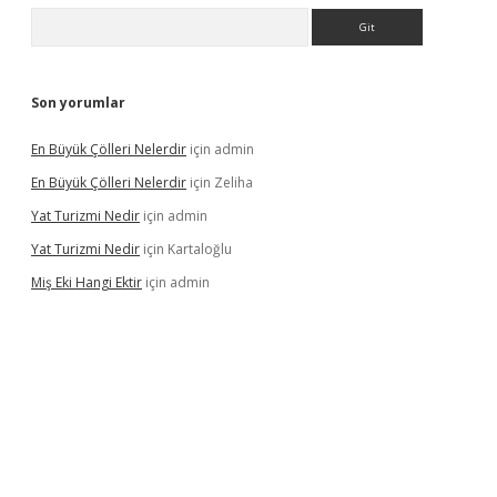
Arama
Son yorumlar
En Büyük Çölleri Nelerdir
için
admin
En Büyük Çölleri Nelerdir
için
Zeliha
Yat Turizmi Nedir
için
admin
Yat Turizmi Nedir
için
Kartaloğlu
Miş Eki Hangi Ektir
için
admin
doperabet
betexper