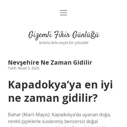
menüyü
Anasayfa
aç
Gizlilik Politikası
Gizemli Fikir Günlüğü
Yasal Uyarı
Sırlarla dolu neşeli bir yolculuk!
Hakkımızda
Nevşehire Ne Zaman Gidilir
Tarih: Nisan 3, 2025
Kapadokya’ya en iyi
ne zaman gidilir?
Bahar (Mart-Mayıs): Kapadokya’da uyanan doğa,
renkli çiçeklerle süslenmiş benzersiz doğal