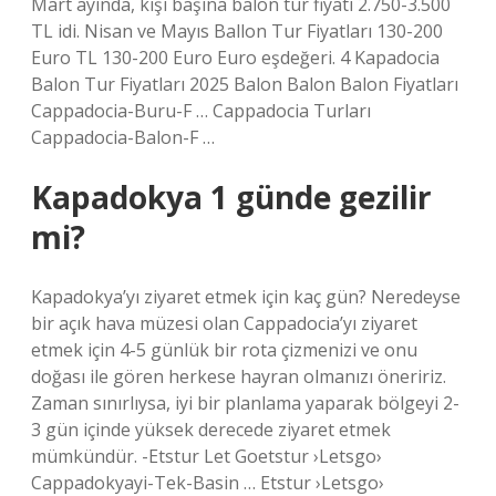
Mart ayında, kişi başına balon tur fiyatı 2.750-3.500
TL idi. Nisan ve Mayıs Ballon Tur Fiyatları 130-200
Euro TL 130-200 Euro Euro eşdeğeri. 4 Kapadocia
Balon Tur Fiyatları 2025 Balon Balon Balon Fiyatları
Cappadocia-Buru-F … Cappadocia Turları
Cappadocia-Balon-F …
Kapadokya 1 günde gezilir
mi?
Kapadokya’yı ziyaret etmek için kaç gün? Neredeyse
bir açık hava müzesi olan Cappadocia’yı ziyaret
etmek için 4-5 günlük bir rota çizmenizi ve onu
doğası ile gören herkese hayran olmanızı öneririz.
Zaman sınırlıysa, iyi bir planlama yaparak bölgeyi 2-
3 gün içinde yüksek derecede ziyaret etmek
mümkündür. -Etstur Let Goetstur ›Letsgo›
Cappadokyayi-Tek-Basin … Etstur ›Letsgo›