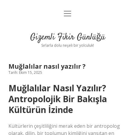
menüyü
Anasayfa
aç
Gizlilik Politikası
Gizemli Fikir Günlüğü
Yasal Uyarı
Sırlarla dolu neşeli bir yolculuk!
Hakkımızda
Muğlalılar nasıl yazılır ?
Tarih: Ekim 15, 2025
Muğlalılar Nasıl Yazılır?
Antropolojik Bir Bakışla
Kültürün İzinde
Kültürlerin çeşitliliğini merak eden bir antropolog
olarak, dilin, bir toplumun kimliğini yansıtan en