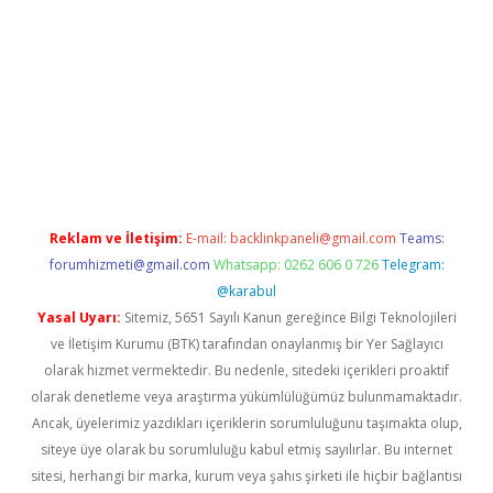
yeni giriş
ilbet
grandoperabet
betexper
Reklam ve İletişim:
E-mail:
backlinkpaneli@gmail.com
Teams:
forumhizmeti@gmail.com
Whatsapp: 0262 606 0 726
Telegram:
@karabul
Yasal Uyarı:
Sitemiz, 5651 Sayılı Kanun gereğince Bilgi Teknolojileri
ve İletişim Kurumu (BTK) tarafından onaylanmış bir Yer Sağlayıcı
olarak hizmet vermektedir. Bu nedenle, sitedeki içerikleri proaktif
olarak denetleme veya araştırma yükümlülüğümüz bulunmamaktadır.
Ancak, üyelerimiz yazdıkları içeriklerin sorumluluğunu taşımakta olup,
siteye üye olarak bu sorumluluğu kabul etmiş sayılırlar. Bu internet
sitesi, herhangi bir marka, kurum veya şahıs şirketi ile hiçbir bağlantısı