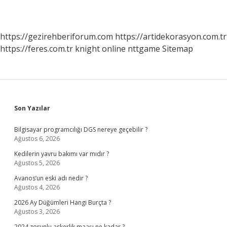
https://gezirehberiforum.com
https://artidekorasyon.com.tr
https://feres.com.tr
knight online
nttgame
Sitemap
Sidebar
Son Yazılar
Bilgisayar programcılığı DGS nereye geçebilir ?
Ağustos 6, 2026
Kedilerin yavru bakımı var mıdır ?
Ağustos 5, 2026
Avanos’un eski adı nedir ?
Ağustos 4, 2026
2026 Ay Düğümleri Hangi Burçta ?
Ağustos 3, 2026
2024 zorunlu askerlik maaşı ne kadar ?