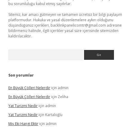
bu sorumluluğu kabul etmiş sayılırlar.
Sitemiz, kar amacı gütmeyen ve tamamen ücretsiz bir bilgi paylaşım
platformudur. Hukuka ve yasal düzenlemelere aykırı olduğunu
düşündüğünüz içerikleri,
backlinkpanelicomtr@gmail.com
adresine
bildirmeniz halinde, ilgili içerikler yasal süre içerisinde sitemizden
kaldırılacaktır.
Arama
Son yorumlar
En Büyük Çölleri Nelerdir
için
admin
En Büyük Çölleri Nelerdir
için
Zeliha
Yat Turizmi Nedir
için
admin
Yat Turizmi Nedir
için
Kartaloğlu
Miş Eki Hangi Ektir
için
admin