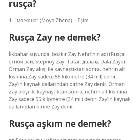
rusça?
1- “мя жена” (Moya Zhena) – Eşim.
Rusça Zay ne demek?
İlkbahar suyunda, bozkır Zay Nehri’nin adı (Rusça:
стной зай, Stepnoy Zay, Tatar: дала әәе, Dala Zäye).
Orman Zay akışı ile kaynaştıktan sonra, nehrin alt
kısmına Zay sadece 55 kilometre (34 mil) denir.
Zay’ın kaynak dallarından birine Zay denir. Orman
Zay akışı ile kaynaştıktan sonra, nehrin alt kısmına
Zay sadece 55 kilometre (34 mil) denir. Zay’ın kaynak
dallarından birine Zay denir.
Rusça aşkım ne demek?