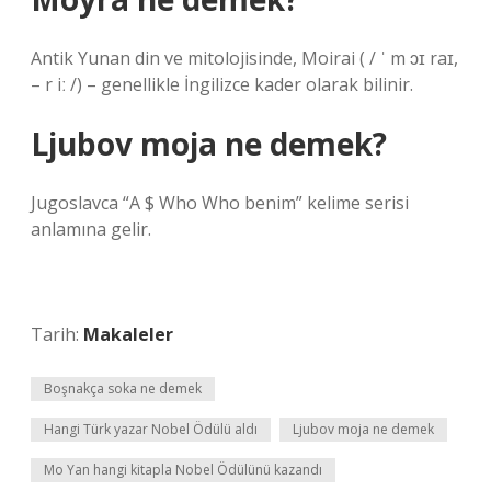
Antik Yunan din ve mitolojisinde, Moirai ( / ˈ m ɔɪ raɪ,
– r iː /) – genellikle İngilizce kader olarak bilinir.
Ljubov moja ne demek?
Jugoslavca “A $ Who Who benim” kelime serisi
anlamına gelir.
Tarih:
Makaleler
Boşnakça soka ne demek
Hangi Türk yazar Nobel Ödülü aldı
Ljubov moja ne demek
Mo Yan hangi kitapla Nobel Ödülünü kazandı