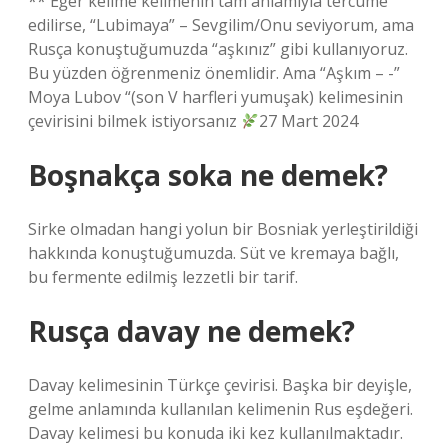
** Eğer kelime kelimenin tam anlamıyla tercüme
edilirse, “Lubimaya” – Sevgilim/Onu seviyorum, ama
Rusça konuştuğumuzda “aşkınız” gibi kullanıyoruz.
Bu yüzden öğrenmeniz önemlidir. Ama “Aşkım – -”
Moya Lubov “(son V harfleri yumuşak) kelimesinin
çevirisini bilmek istiyorsanız
27 Mart 2024
Boşnakça soka ne demek?
Sirke olmadan hangi yolun bir Bosniak yerleştirildiği
hakkında konuştuğumuzda. Süt ve kremaya bağlı,
bu fermente edilmiş lezzetli bir tarif.
Rusça davay ne demek?
Davay kelimesinin Türkçe çevirisi. Başka bir deyişle,
gelme anlamında kullanılan kelimenin Rus eşdeğeri.
Davay kelimesi bu konuda iki kez kullanılmaktadır.