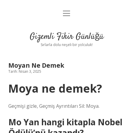
menüyü
Anasayfa
aç
Gizlilik Politikası
Gizemli Fikir Günlüğü
Yasal Uyarı
Sırlarla dolu neşeli bir yolculuk!
Hakkımızda
Moyan Ne Demek
Tarih: Nisan 3, 2025
Moya ne demek?
Geçmişi gizle, Geçmiş Ayrıntıları Sil: Moya.
Mo Yan hangi kitapla Nobel
Ödülü’nü kazandı?