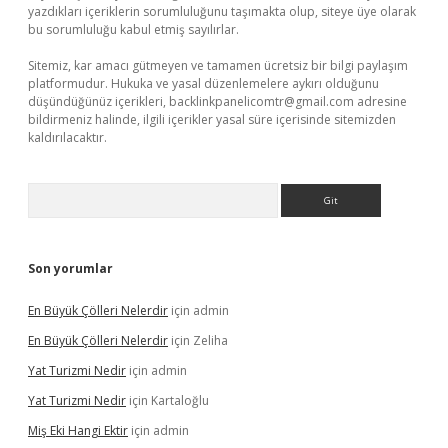
yazdıkları içeriklerin sorumluluğunu taşımakta olup, siteye üye olarak
bu sorumluluğu kabul etmiş sayılırlar.
Sitemiz, kar amacı gütmeyen ve tamamen ücretsiz bir bilgi paylaşım
platformudur. Hukuka ve yasal düzenlemelere aykırı olduğunu
düşündüğünüz içerikleri,
backlinkpanelicomtr@gmail.com
adresine
bildirmeniz halinde, ilgili içerikler yasal süre içerisinde sitemizden
kaldırılacaktır.
Arama
Son yorumlar
En Büyük Çölleri Nelerdir
için
admin
En Büyük Çölleri Nelerdir
için
Zeliha
Yat Turizmi Nedir
için
admin
Yat Turizmi Nedir
için
Kartaloğlu
Miş Eki Hangi Ektir
için
admin