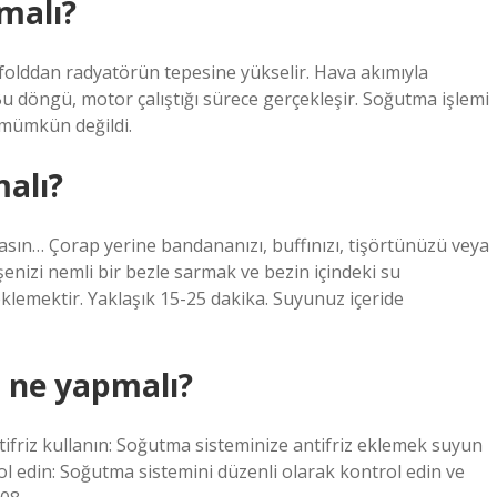
malı?
folddan radyatörün tepesine yükselir. Hava akımıyla
u döngü, motor çalıştığı sürece gerçekleşir. Soğutma işlemi
 mümkün değildi.
alı?
e asın… Çorap yerine bandananızı, buffınızı, tişörtünüzü veya
şenizi nemli bir bezle sarmak ve bezin içindeki su
klemektir. Yaklaşık 15-25 dakika. Suyunuz içeride
 ne yapmalı?
ifriz kullanın: Soğutma sisteminize antifriz eklemek suyun
 edin: Soğutma sistemini düzenli olarak kontrol edin ve