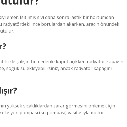
ğutulur?
yı emer. Isıtılmış sıvı daha sonra lastik bir hortumdan
 su radyatördeki ince borulardan akarken, aracın önündeki
utulur.
r?
ifrizle çalışır, bu nedenle kaput açıkken radyatör kapağını
se, soğuk su ekleyebilirsiniz, ancak radyatör kapağını
ışır?
ın yüksek sıcaklıklardan zarar görmesini önlemek için
rkülasyon pompası (su pompası) vasıtasıyla motor