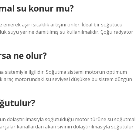
mal su konur mu?
de emerek aşırı sıcaklık artışını önler. İdeal bir soğutucu
uk suyu yerine damıtılmış su kullanılmalıdır. Çoğu radyatör
sa ne olur?
a sistemiyle ilgilidir. Soğutma sistemi motorun optimum
ncak araç motorundaki su seviyesi düşükse bu sistem düzgün
oğutulur?
uyun dolaştırılmasıyla soğutulduğu motor türüne su soğutmal
çalar kanallardan akan sıvının dolaştırılmasıyla soğutulur.