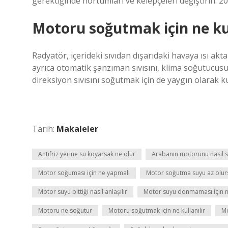
gerektiğinde hortumları ve kelepçeleri değiştirin. 2
Motoru soğutmak için ne kul
Radyatör, içerideki sıvıdan dışarıdaki havaya ısı ak
ayrıca otomatik şanzıman sıvısını, klima soğutucus
direksiyon sıvısını soğutmak için de yaygın olarak kul
Tarih:
Makaleler
Antifriz yerine su koyarsak ne olur
Arabanın motorunu nasıl 
Motor soğuması için ne yapmalı
Motor soğutma suyu az olur
Motor suyu bittiği nasıl anlaşılır
Motor suyu donmaması için 
Motoru ne soğutur
Motoru soğutmak için ne kullanılır
Mo