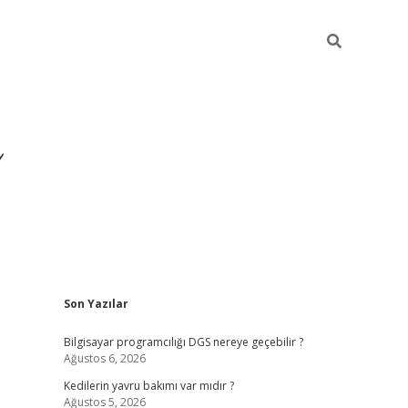
Sidebar
Son Yazılar
ilbet yeni giriş
ilbet
grandope
Bilgisayar programcılığı DGS nereye geçebilir ?
Ağustos 6, 2026
Kedilerin yavru bakımı var mıdır ?
Ağustos 5, 2026