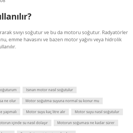
008
lanılır?
tararak sıvıyı soğutur ve bu da motoru soğutur. Radyatörler
unu, emme havasını ve bazen motor yağını veya hidrolik
lanılır.
soğuturum
Isınan motor nasıl soğutulur
sa ne olur
Motor soğutma suyuna normal su konur mu
ne yapmalı
Motor suyu kaç litre alır
Motor suyu nasıl soğutulur
torun içinde su nasıl dolaşır
Motorun soğuması ne kadar sürer