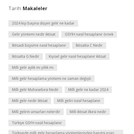
Tarih:
Makaleler
2024 kişi başına düşen gelir ne kadar
Gelir yöntemi nedir iktisat
GSYİH nasıl hesaplanır örnek
İktisadi büyüme nasıl hesaplanır
İktisatta C Nedir
İktisatta G Nedir
Kişisel gelir nasıl hesaplanır iktisat
Milli gelir aylık mı yıllık mı
Milli gelir hesaplama yöntemi ne zaman değişti
Milli gelir Muhasebesi Nedir
Milli gelir ne kadar 2024
Milli gelir nedir iktisat
Milli geliri nasıl hesaplanır
Milli gelirin unsurları nelerdir
Milli iktisat ilkesi nedir
Türkiye GSYH nasıl hesaplanır
Türkiyede milli gelir hesaplama yöntemlerinden hangisi esas