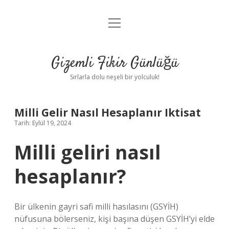
menüyü
Anasayfa
aç
Gizlilik Politikası
Gizemli Fikir Günlüğü
Yasal Uyarı
Sırlarla dolu neşeli bir yolculuk!
Hakkımızda
Milli Gelir Nasıl Hesaplanır Iktisat
Tarih: Eylül 19, 2024
Milli geliri nasıl
hesaplanır?
Bir ülkenin gayri safi milli hasılasını (GSYİH)
nüfusuna bölerseniz, kişi başına düşen GSYİH’yi elde