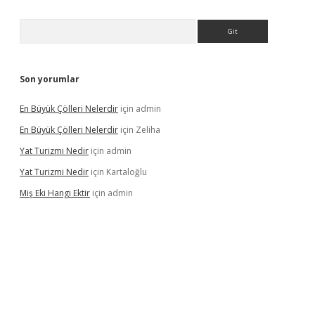
Arama
Son yorumlar
En Büyük Çölleri Nelerdir
için
admin
En Büyük Çölleri Nelerdir
için
Zeliha
Yat Turizmi Nedir
için
admin
Yat Turizmi Nedir
için
Kartaloğlu
Miş Eki Hangi Ektir
için
admin
t
betexper